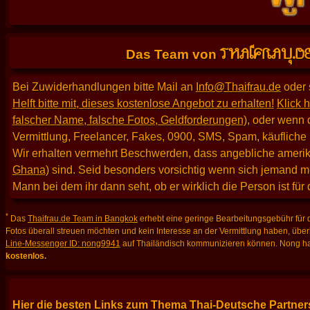
THAIFRAU.D
Das Team von
Bei Zuwiderhandlungen bitte Mail an
Info@Thaifrau.de
oder 
Helft bitte mit, dieses kostenlose Angebot zu erhalten!
Klick h
falscher Name, falsche Fotos, Geldforderungen)
, oder wenn 
Vermittlung, Freelancer, Fakes, 0900, SMS, Spam, käufliche
Wir erhalten vermehrt Beschwerden, dass angebliche amerika
Ghana)
sind. Seid besonders vorsichtig wenn sich jemand m
Mann bei dem ihr dann seht, ob er wirklich die Person ist für
*
Das
Thaifrau.de Team in Bangkok
erhebt eine geringe Bearbeitungsgebühr für d
Fotos überall streuen möchten und kein Interesse an der Vermittlung haben, über
Line-Messenger ID: nong9941
auf Thailändisch kommunizieren können. Nong hat
kostenlos.
Hier die besten Links zum Thema Thai-Deutsche Partners