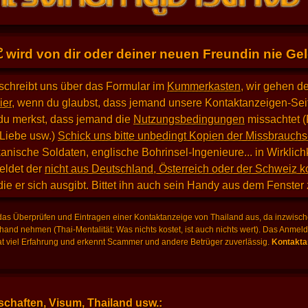
E
wird von dir oder deiner neuen Freundin nie Geld
schreibt uns über das Formular im
Kummerkasten
, wir gehen d
ier
, wenn du glaubst, dass jemand unsere Kontaktanzeigen-Seit
du merkst, dass jemand die
Nutzungsbedingungen
missachtet (
 Liebe usw.)
Schick uns bitte unbedingt Kopien der Missbrauchs
nische Soldaten, englische Bohrinsel-Ingenieure... in Wirklich
eldet der
nicht aus Deutschland, Österreich oder der Schweiz 
 die er sich ausgibt. Bittet ihn auch sein Handy aus dem Fenster
as Überprüfen und Eintragen einer Kontaktanzeige von Thailand aus, da inzwische
hand nehmen (Thai-Mentalität: Was nichts kostet, ist auch nichts wert). Das Anme
 viel Erfahrung und erkennt Scammer und andere Betrüger zuverlässig.
Kontaktan
chaften, Visum, Thailand usw.: