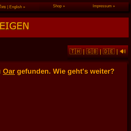
Shop
Impressum
ไทย | English
🇹🇭
|
🇬🇧
|
🇩🇪
|
🔊
u
Oar
gefunden. Wie geht's weiter?