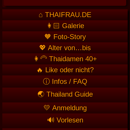
⌂ THAIFRAU.DE
👩🏻 Galerie
🧡 Foto-Story
💖 Alter von…bis
👩‍🦳 Thaidamen 40+
🔥 Like oder nicht?
ⓘ Infos / FAQ
🌏 Thailand Guide
💛 Anmeldung
🔊 Vorlesen