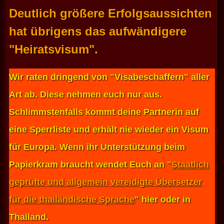
Deutlich größere Erfolgsaussichten
hat übrigens das aufwändigere
"Heiratsvisum".
Wir raten dringend von "Visabeschaffern" aller
Art ab. Diese nehmen euch nur aus.
Schlimmstenfalls kommt deine Partnerin auf
eine Sperrliste und erhält nie wieder ein Visum
für Europa. Wenn ihr Unterstützung beim
Papierkram braucht wendet Euch an "
Staatlich
geprüfte und allgemein vereidigte Übersetzer
für die thailändische Sprache
" hier oder in
Thailand.