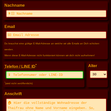
Nachname
Email
Du brauchst eine gültige E-Mail-Adresse an welche wir alle Emails an Dich schicken
werden.
Wenn diese E-Mail-Adresse nicht funktioniert können wir dich nicht aufnehmen!
*
Alter
Telefon / LINE ID
*
(wird nicht veröffentlicht)
Anschrift