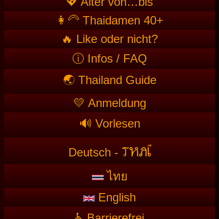
💖 Alter von…bis
👩‍🦳 Thaidamen 40+
🔥 Like oder nicht?
ⓘ Infos / FAQ
🌏 Thailand Guide
💛 Anmeldung
🔊 Vorlesen
T
HAI
Deutsch -
ไทย
English
♿ Barrierefrei