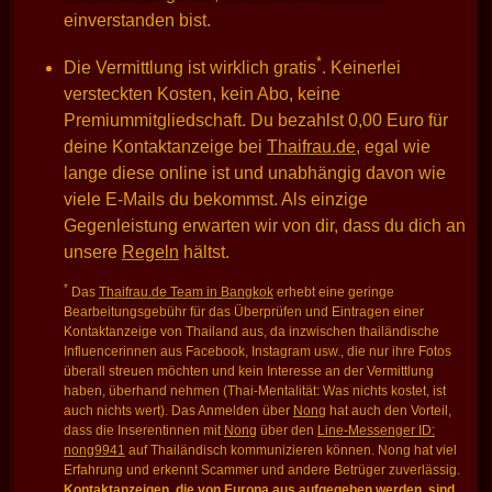
einverstanden bist.
*
Die Vermittlung ist wirklich gratis
. Keinerlei
versteckten Kosten, kein Abo, keine
Premiummitgliedschaft. Du bezahlst 0,00 Euro für
deine Kontaktanzeige bei
Thaifrau.de
, egal wie
lange diese online ist und unabhängig davon wie
viele E-Mails du bekommst. Als einzige
Gegenleistung erwarten wir von dir, dass du dich an
unsere
Regeln
hältst.
*
Das
Thaifrau.de Team in Bangkok
erhebt eine geringe
Bearbeitungsgebühr für das Überprüfen und Eintragen einer
Kontaktanzeige von Thailand aus, da inzwischen thailändische
Influencerinnen aus Facebook, Instagram usw., die nur ihre Fotos
überall streuen möchten und kein Interesse an der Vermittlung
haben, überhand nehmen (Thai-Mentalität: Was nichts kostet, ist
auch nichts wert). Das Anmelden über
Nong
hat auch den Vorteil,
dass die Inserentinnen mit
Nong
über den
Line-Messenger ID:
nong9941
auf Thailändisch kommunizieren können. Nong hat viel
Erfahrung und erkennt Scammer und andere Betrüger zuverlässig.
Kontaktanzeigen, die von Europa aus aufgegeben werden, sind