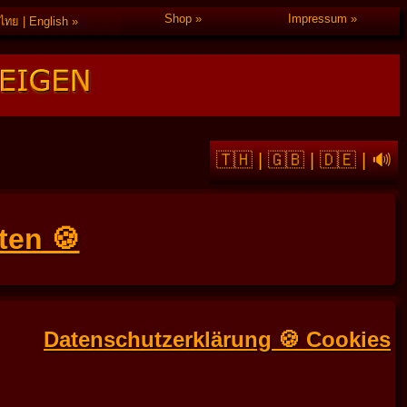
Shop
Impressum
ไทย | English
🇹🇭
|
🇬🇧
|
🇩🇪
|
🔊
ten 🍪
Datenschutzerklärung 🍪 Cookies