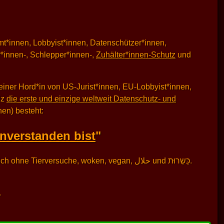
t*innen, Lobbyist*innen, Datenschützer*innen,
*innen-, Schlepper*innen-,
Zuhälter*innen-Schutz
und
iner Hord*in von US-Jurist*innen, EU-Lobbyist*innen,
lz
die erste und einzige weltweit Datenschutz- und
en) besteht:
inverstanden bist
"
Gluten-, Laktose-, und Nuss-frei ist. Ebenso natürlich ohne Tierversuche, woken, vegan, حلال und ‏כַּשְרוּת‎.
.