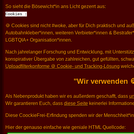
So sieht die Bösewicht*in ans Licht gezerrt aus:
Cookies :
🍪 Cookies sind nicht #woke, aber für Dich praktisch und 
Autobahnkleber*innen, weiteren Verbieter*innen & Bestrafe
LGBTQIA+ Organisation*innen.
Nach jahrelanger Forschung und Entwicklung, mit Unterstüt
konspirativer Übergabe von zahlreichen, gut gefüllten, schw
Uploadfilterkonforme 🍪 Cookie- und Tracking-Lösung
welche
"Wir verwenden 
Als Nebenprodukt haben wir es außerdem geschafft, dass
u
Wir garantieren Euch, dass
diese Seite
keinerlei Informatio
Diese CoockieFrei-Erfindung spenden wir der Menschheit*in 
Hier der genauso einfache wie geniale HTML Quellcode: