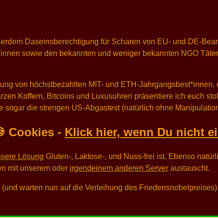
außerdem Daseinsberechtigung für Scharen von EU- und DE-Beam
r*innen sowie den bekannten und weniger bekannten NGO Täter
zung von höchstbezahlten MIT- und ETH-Jahrgangsbest*innen, e
arzen Koffern, Bitcoins und Luxusuhren präsentiere ich euch sto
 sogar die strengen US-Abgastest (natürlich ohne Manipulation
 Cookies -
Klick hier, wenn Du nicht e
nsere Lösung
nen mit unserem oder
irgendeinem anderen Server
austauscht.
(und warten nun auf die Verleihung des Friedensnobelpreises)