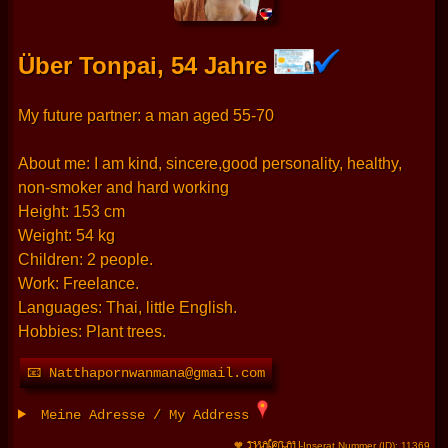
Über Tonpai, 54 Jahre
My future partner: a man aged 55-70
About me: I am kind, sincere,good personality, healthy,
non-smoker and hard working
Height: 153 cm
Weight: 54 kg
Children: 2 people.
Work: Freelance.
Languages: Thai, little English.
Hobbies: Plant trees.
📧 Natthapornwanmana@gmail.com
Meine Adresse / My Address
THAIFRAU
🧡
-Inserat Nummer (ID): 11369