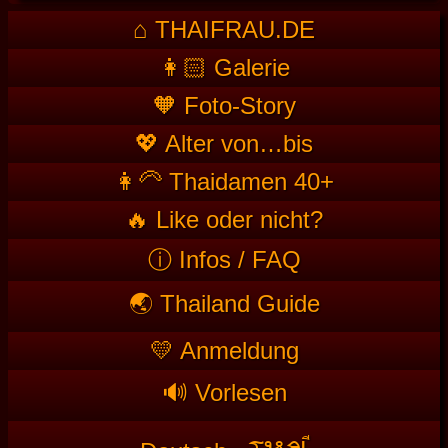
⌂ THAIFRAU.DE
👩🏻 Galerie
🧡 Foto-Story
💖 Alter von…bis
👩‍🦳 Thaidamen 40+
🔥 Like oder nicht?
ⓘ Infos / FAQ
🌏 Thailand Guide
💛 Anmeldung
🔊 Vorlesen