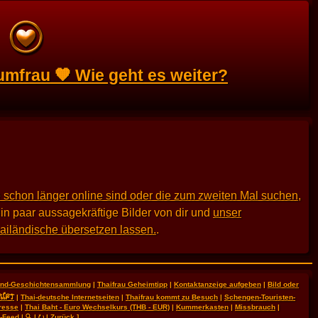
umfrau 🧡 Wie geht es weiter?
 schon länger online sind oder die zum zweiten Mal suchen
,
in paar aussagekräftige Bilder von dir und
unser
hailändische übersetzen lassen.
.
land-Geschichtensammlung
|
Thaifrau Geheimtipp
|
Kontaktanzeige aufgeben
|
Bild oder
RIFT
|
Thai-deutsche Internetseiten
|
Thaifrau kommt zu Besuch
|
Schengen-Touristen-
resse
|
Thai Baht - Euro Wechselkurs (THB - EUR)
|
Kummerkasten
|
Missbrauch
|
-Feed
|
🔍
|
⭮
|
Zurück
]