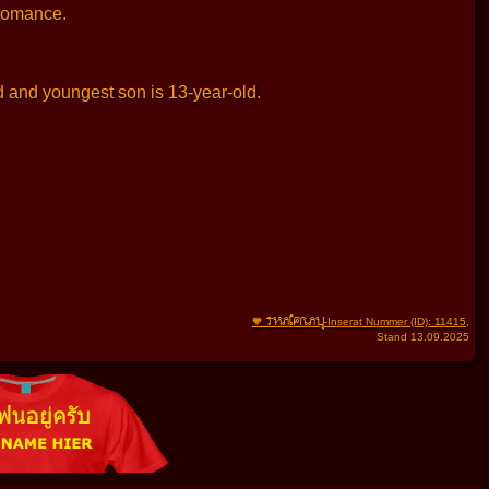
 romance.
ld and youngest son is 13-year-old.
THAIFRAU
🧡
-Inserat Nummer (ID): 11415
,
Stand 13.09.2025