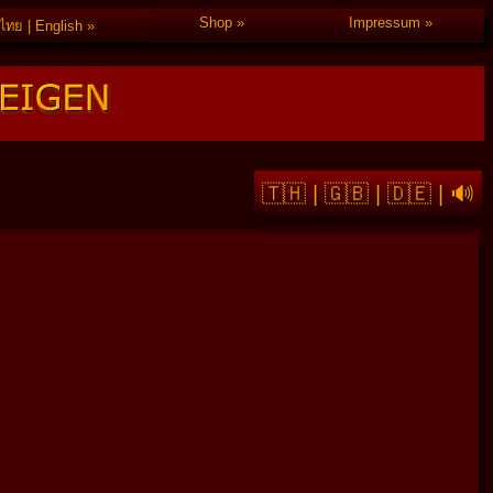
Shop
Impressum
ไทย | English
🇹🇭
|
🇬🇧
|
🇩🇪
|
🔊