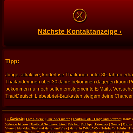
Nächste Kontaktanzeige ›
Tipp:
Junge, attraktive, kinderlose Thaifrauen unter 30 Jahren erh
Thailänderinnen über 30 Jahre
bekommen dagegen kaum Po
bekommen nur noch selten ernstgemeinte E-Mails. Versuche es
Thai/Deutsch Liebesbrief-Baukasten
steigern deine Chancen
⌂ Startseite
[
|
Foto-Galerie
|
Like oder nicht?
|
Thaifrau FAQ - Frage und Antwort
| Kontak
Video schicken
|
Thailand Suchmaschine
|
Bücher
|
Erfolge
|
Aktuelles
|
Manga
|
Forum
Visum
|
Merkblatt Thailand Heirat und Visa
|
Heirat in THAILAND – Schritt für Schritt
|
En
Impressum
|
Thaifrau-Team
|
Nutzungsbedingungen
|
Datenschutzerklärung
|
📧
|
Banner