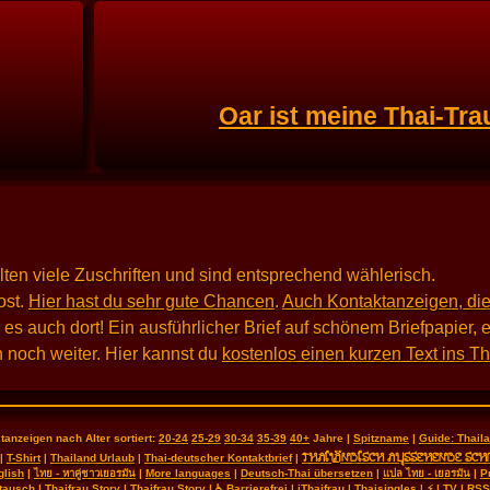
Oar ist meine Thai-Tra
alten viele Zuschriften und sind entsprechend wählerisch.
st.
Hier hast du sehr gute Chancen
.
Auch Kontaktanzeigen, die
 auch dort! Ein ausführlicher Brief auf schönem Briefpapier, e
 noch weiter. Hier kannst du
kostenlos einen kurzen Text ins T
tanzeigen nach Alter sortiert:
20-24
25-29
30-34
35-39
40+
Jahre |
Spitzname
|
Guide: Thai
THAILÄNDISCH AUSSEHENDE SCH
|
T-Shirt
|
Thailand Urlaub
|
Thai-deutscher Kontaktbrief
|
glish
|
ไทย - หาคู่ชาวเยอรมัน
|
More languages
|
Deutsch-Thai übersetzen
|
แปล ไทย - เยอรมัน
|
P
tausch
|
Thaifrau Story
|
Thaifrau Story
|
♿ Barrierefrei
|
iThaifrau
|
Thaisingles
|
⚡
|
TV
|
RSS