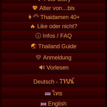
💖 Alter von…bis
👩‍🦳 Thaidamen 40+
🔥 Like oder nicht?
ⓘ Infos / FAQ
🌏 Thailand Guide
💛 Anmeldung
🔊 Vorlesen
T
HAI
Deutsch -
ไทย
English