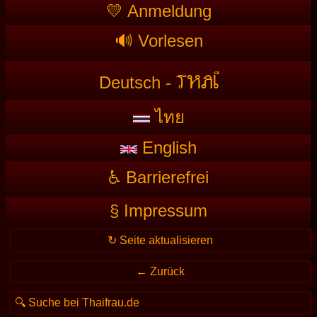
💛 Anmeldung
🔊 Vorlesen
T
HAI
Deutsch -
ไทย
English
♿ Barrierefrei
§ Impressum