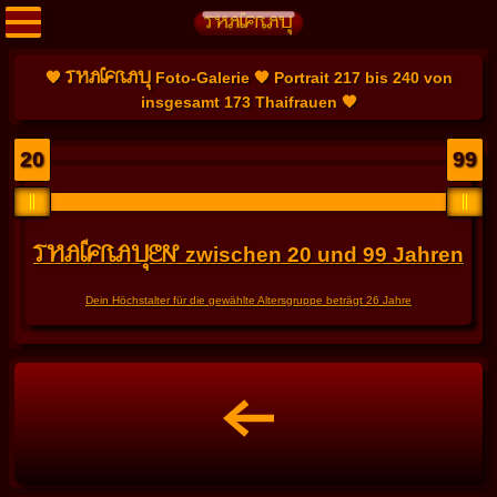
THAIFRAU
🧡
Foto-Galerie 🧡 Portrait 217 bis 240 von
insgesamt 173 Thaifrauen 🧡
20
99
THAIFRAUEN
zwischen
20
und
99
Jahren
Dein Höchstalter für die gewählte Altersgruppe beträgt
26
Jahre