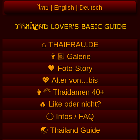
ไทย
|
English
|
Deutsch
⌂ THAIFRAU.DE
👩🏻 Galerie
🧡 Foto-Story
💖 Alter von…bis
👩‍🦳 Thaidamen 40+
🔥 Like oder nicht?
ⓘ Infos / FAQ
🌏 Thailand Guide