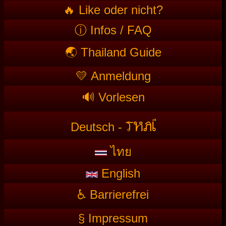
🔥 Like oder nicht?
ⓘ Infos / FAQ
🌏 Thailand Guide
💛 Anmeldung
🔊 Vorlesen
T
HAI
Deutsch -
ไทย
English
♿ Barrierefrei
§ Impressum