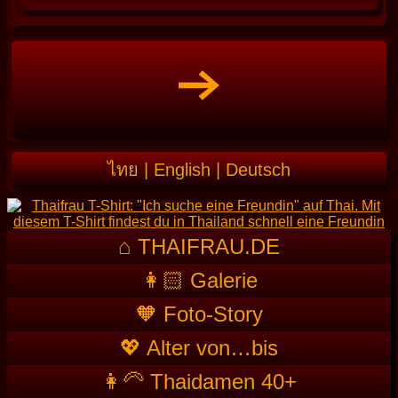
ไทย
|
English
|
Deutsch
⌂ THAIFRAU.DE
👩🏻 Galerie
🧡 Foto-Story
💖 Alter von…bis
👩‍🦳 Thaidamen 40+