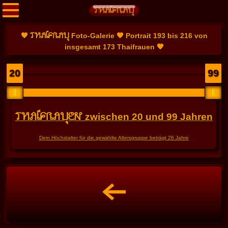
THAIFRAU
🧡
Foto-Galerie 🧡 Portrait 193 bis 216 von
insgesamt 173 Thaifrauen 🧡
20
99
THAIFRAUEN
zwischen
20
und
99
Jahren
Dein Höchstalter für die gewählte Altersgruppe beträgt
26
Jahre