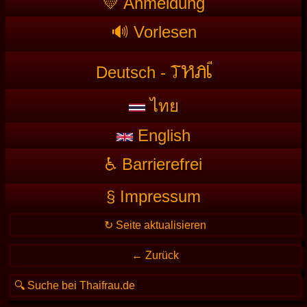
💛 Anmeldung
🔊 Vorlesen
T
HAI
Deutsch -
ไทย
English
♿ Barrierefrei
§ Impressum