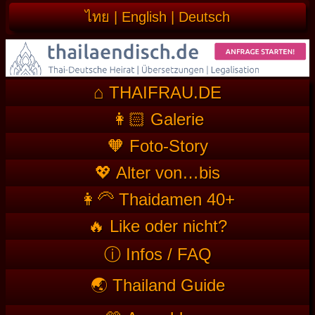
ไทย
|
English
|
Deutsch
⌂ THAIFRAU.DE
👩🏻 Galerie
🧡 Foto-Story
💖 Alter von…bis
👩‍🦳 Thaidamen 40+
🔥 Like oder nicht?
ⓘ Infos / FAQ
🌏 Thailand Guide