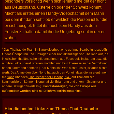
besonders vorsichtig wenn sich jemand meldet der
nicht
aus Deutschland, Österreich oder der Schweiz kommt
.
Macht als erstes einen Handy-Videochat mit dem Mann
bei dem ihr dann seht, ob er wirklich die Person ist für die
er sich ausgibt. Bittet ihn auch sein Handy aus dem
Fenster zu halten damit ihr die Umgebung seht in der er
wohnt.
*
Das
Thaifrau.de Team in Bangkok
erhebt eine geringe Bearbeitungsgebühr
für das Überprüfen und Eintragen einer Kontaktanzeige von Thailand aus, da
inzwischen thailändische Influencerinnen aus Facebook, Instagram usw., die
nur ihre Fotos überall streuen möchten und kein Interesse an der Vermittlung
haben, überhand nehmen (Thai-Mentalität: Was nichts kostet, ist auch nichts
wert). Das Anmelden über
Nong
hat auch den Vorteil, dass die Inserentinnen
mit
Nong
über den
Line-Messenger ID: nong9941
auf Thailändisch
kommunizieren können. Nong hat viel Erfahrung und erkennt Scammer und
andere Betrüger zuverlässig.
Kontaktanzeigen, die von Europa aus
aufgegeben werden, sind natürlich weiterhin kostenlos.
Hier die besten Links zum Thema Thai-Deutsche