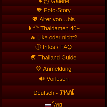
👩🏻 Galerie
🧡 Foto-Story
💖 Alter von…bis
👩‍🦳 Thaidamen 40+
🔥 Like oder nicht?
ⓘ Infos / FAQ
🌏 Thailand Guide
💛 Anmeldung
🔊 Vorlesen
T
HAI
Deutsch -
ไทย