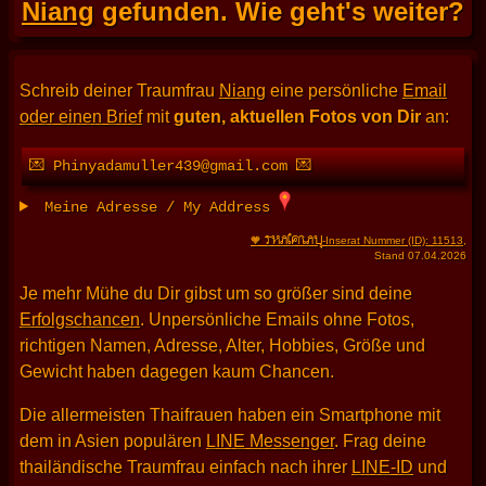
Niang
gefunden. Wie geht's weiter?
Schreib deiner Traumfrau
Niang
eine persönliche
Email
oder einen Brief
mit
guten, aktuellen Fotos von Dir
an:
💌 Phinyadamuller439@gmail.com 💌
Meine Adresse / My Address
THAIFRAU
🧡
-Inserat Nummer (ID): 11513
,
Stand 07.04.2026
Je mehr Mühe du Dir gibst um so größer sind deine
Erfolgschancen
. Unpersönliche Emails ohne Fotos,
richtigen Namen, Adresse, Alter, Hobbies, Größe und
Gewicht haben dagegen kaum Chancen.
Die allermeisten Thaifrauen haben ein Smartphone mit
dem in Asien populären
LINE Messenger
. Frag deine
thailändische Traumfrau einfach nach ihrer
LINE-ID
und