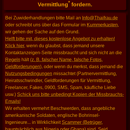
*
Vermittlung
fordern.
Bei Zuwiderhandlungen bitte Mail an
Info@Thaifrau.de
oder schreibt uns über das Formular im
Kummerkasten
,
wir gehen der Sache auf den Grund.
Helft bitte mit, dieses kostenlose Angebot zu erhalten!
Klick hier
, wenn du glaubst, dass jemand unsere
Kontaktanzeigen-Seite missbraucht und sich nicht an die
Regeln
hält
(z. B. falscher Name, falsche Fotos,
Geldforderungen)
, oder wenn du merkst, dass jemand die
Nutzungsbedingungen
missachtet (Partnervermittlung,
Heiratsschwindler, Geldforderungen für Vermittlung,
Freelancer, Fakes, 0900, SMS, Spam, käufliche Liebe
usw.)
Schick uns bitte unbedingt Kopien der Missbrauchs-
Emails!
Wir erhalten vermehrt Beschwerden, dass angebliche
amerikanische Soldaten, englische Bohrinsel-
Ingenieure... in Wirklichkeit
Scammer (Betrüger,
hauptsächlich aus Nigeria oder Ghana)
sind. Seid