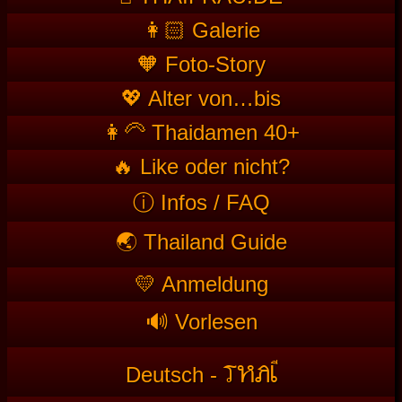
👩🏻 Galerie
🧡 Foto-Story
💖 Alter von…bis
👩‍🦳 Thaidamen 40+
🔥 Like oder nicht?
ⓘ Infos / FAQ
🌏 Thailand Guide
💛 Anmeldung
🔊 Vorlesen
T
HAI
Deutsch -