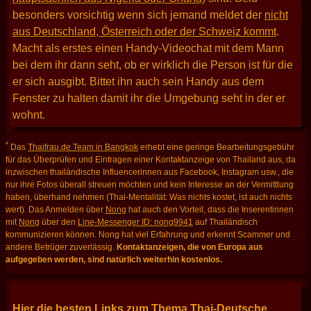
besonders vorsichtig wenn sich jemand meldet der
nicht
aus Deutschland, Österreich oder der Schweiz kommt
.
Macht als erstes einen Handy-Videochat mit dem Mann
bei dem ihr dann seht, ob er wirklich die Person ist für die
er sich ausgibt. Bittet ihn auch sein Handy aus dem
Fenster zu halten damit ihr die Umgebung seht in der er
wohnt.
*
Das
Thaifrau.de Team in Bangkok
erhebt eine geringe Bearbeitungsgebühr
für das Überprüfen und Eintragen einer Kontaktanzeige von Thailand aus, da
inzwischen thailändische Influencerinnen aus Facebook, Instagram usw., die
nur ihre Fotos überall streuen möchten und kein Interesse an der Vermittlung
haben, überhand nehmen (Thai-Mentalität: Was nichts kostet, ist auch nichts
wert). Das Anmelden über
Nong
hat auch den Vorteil, dass die Inserentinnen
mit
Nong
über den
Line-Messenger ID: nong9941
auf Thailändisch
kommunizieren können. Nong hat viel Erfahrung und erkennt Scammer und
andere Betrüger zuverlässig.
Kontaktanzeigen, die von Europa aus
aufgegeben werden, sind natürlich weiterhin kostenlos.
Hier die besten Links zum Thema Thai-Deutsche