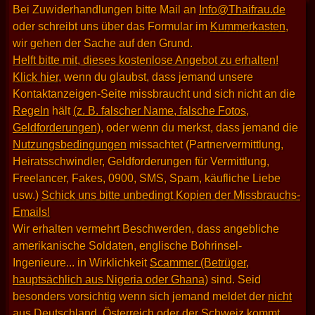
Bei Zuwiderhandlungen bitte Mail an
Info@Thaifrau.de
oder schreibt uns über das Formular im
Kummerkasten
,
wir gehen der Sache auf den Grund.
Helft bitte mit, dieses kostenlose Angebot zu erhalten!
Klick hier
, wenn du glaubst, dass jemand unsere
Kontaktanzeigen-Seite missbraucht und sich nicht an die
Regeln
hält
(z. B. falscher Name, falsche Fotos,
Geldforderungen)
, oder wenn du merkst, dass jemand die
Nutzungsbedingungen
missachtet (Partnervermittlung,
Heiratsschwindler, Geldforderungen für Vermittlung,
Freelancer, Fakes, 0900, SMS, Spam, käufliche Liebe
usw.)
Schick uns bitte unbedingt Kopien der Missbrauchs-
Emails!
Wir erhalten vermehrt Beschwerden, dass angebliche
amerikanische Soldaten, englische Bohrinsel-
Ingenieure... in Wirklichkeit
Scammer (Betrüger,
hauptsächlich aus Nigeria oder Ghana)
sind. Seid
besonders vorsichtig wenn sich jemand meldet der
nicht
aus Deutschland, Österreich oder der Schweiz kommt
.