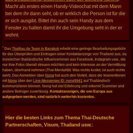
Macht als erstes einen Handy-Videochat mit dem Mann
bei dem ihr dann seht, ob er wirklich die Person ist für die
er sich ausgibt. Bittet ihn auch sein Handy aus dem
Fenster zu halten damit ihr die Umgebung seht in der er
wohnt.
*
Das
Thaifrau.de Team in Bangkok
erhebt eine geringe Bearbeitungsgebühr
für das Überprüfen und Eintragen einer Kontaktanzeige von Thailand aus, da
inzwischen thailändische Influencerinnen aus Facebook, Instagram usw., die
nur ihre Fotos überall streuen möchten und kein Interesse an der Vermittlung
haben, überhand nehmen (Thai-Mentalität: Was nichts kostet, ist auch nichts
wert). Das Anmelden über
Nong
hat auch den Vorteil, dass die Inserentinnen
mit
Nong
über den
Line-Messenger ID: nong9941
auf Thailändisch
kommunizieren können. Nong hat viel Erfahrung und erkennt Scammer und
andere Betrüger zuverlässig.
Kontaktanzeigen, die von Europa aus
aufgegeben werden, sind natürlich weiterhin kostenlos.
Hier die besten Links zum Thema Thai-Deutsche
Partnerschaften, Visum, Thailand usw.: