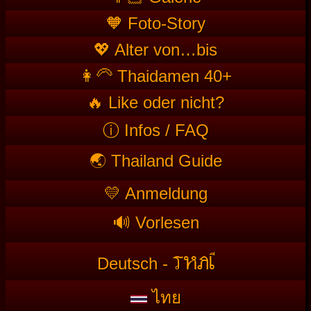
🧡 Foto-Story
💖 Alter von…bis
👩‍🦳 Thaidamen 40+
🔥 Like oder nicht?
ⓘ Infos / FAQ
🌏 Thailand Guide
💛 Anmeldung
🔊 Vorlesen
T
HAI
Deutsch -
ไทย