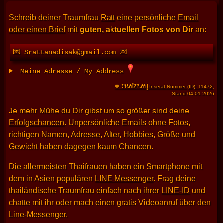
Schreib deiner Traumfrau
Ratt
eine persönliche
Email
oder einen Brief
mit
guten, aktuellen Fotos von Dir
an:
💌 Srattanadisak@gmail.com 💌
Meine Adresse / My Address
THAIFRAU
🧡
-Inserat Nummer (ID): 11472
,
Stand 04.01.2026
Je mehr Mühe du Dir gibst um so größer sind deine
Erfolgschancen
. Unpersönliche Emails ohne Fotos,
richtigen Namen, Adresse, Alter, Hobbies, Größe und
Gewicht haben dagegen kaum Chancen.
Die allermeisten Thaifrauen haben ein Smartphone mit
dem in Asien populären
LINE Messenger
. Frag deine
thailändische Traumfrau einfach nach ihrer
LINE-ID
und
chatte mit ihr oder mach einen gratis Videoanruf über den
Line-Messenger.