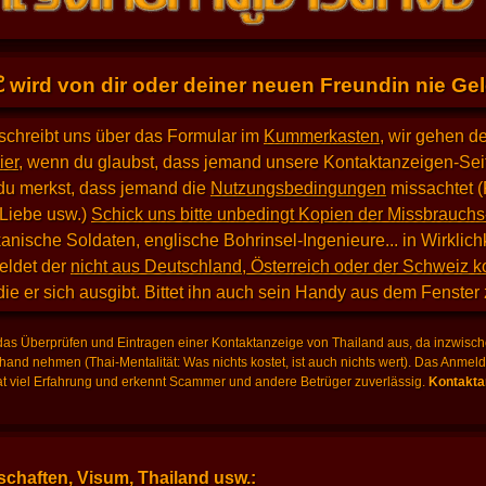
E
wird von dir oder deiner neuen Freundin nie Geld
schreibt uns über das Formular im
Kummerkasten
, wir gehen d
ier
, wenn du glaubst, dass jemand unsere Kontaktanzeigen-Seit
du merkst, dass jemand die
Nutzungsbedingungen
missachtet (
 Liebe usw.)
Schick uns bitte unbedingt Kopien der Missbrauchs
nische Soldaten, englische Bohrinsel-Ingenieure... in Wirklich
eldet der
nicht aus Deutschland, Österreich oder der Schweiz 
 die er sich ausgibt. Bittet ihn auch sein Handy aus dem Fenster
as Überprüfen und Eintragen einer Kontaktanzeige von Thailand aus, da inzwische
hand nehmen (Thai-Mentalität: Was nichts kostet, ist auch nichts wert). Das Anme
 viel Erfahrung und erkennt Scammer und andere Betrüger zuverlässig.
Kontaktan
chaften, Visum, Thailand usw.: