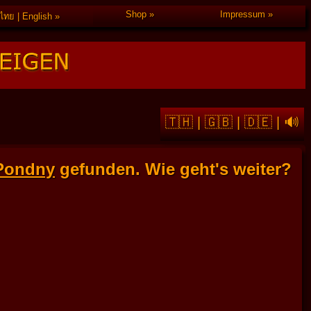
Shop
Impressum
ไทย | English
🇹🇭
|
🇬🇧
|
🇩🇪
|
🔊
Pondny
gefunden. Wie geht's weiter?