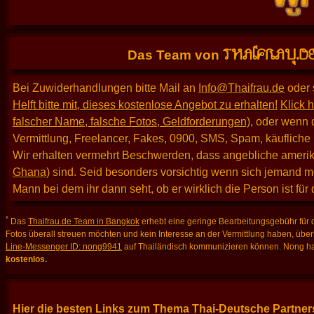
THAIFRAU.D
Das Team von
Bei Zuwiderhandlungen bitte Mail an
Info@Thaifrau.de
oder 
Helft bitte mit, dieses kostenlose Angebot zu erhalten!
Klick h
falscher Name, falsche Fotos, Geldforderungen)
, oder wenn 
Vermittlung, Freelancer, Fakes, 0900, SMS, Spam, käufliche
Wir erhalten vermehrt Beschwerden, dass angebliche amerika
Ghana)
sind. Seid besonders vorsichtig wenn sich jemand m
Mann bei dem ihr dann seht, ob er wirklich die Person ist für
*
Das
Thaifrau.de Team in Bangkok
erhebt eine geringe Bearbeitungsgebühr für d
Fotos überall streuen möchten und kein Interesse an der Vermittlung haben, über
Line-Messenger ID: nong9941
auf Thailändisch kommunizieren können. Nong hat
kostenlos.
Hier die besten Links zum Thema Thai-Deutsche Partners