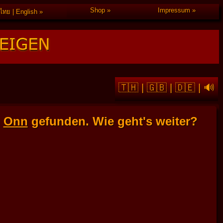
Shop
Impressum
ไทย | English
🇹🇭
|
🇬🇧
|
🇩🇪
|
🔊
u
Onn
gefunden. Wie geht's weiter?