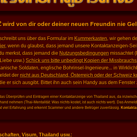
E
wird von dir oder deiner neuen Freundin nie Geld
schreibt uns über das Formular im
Kummerkasten
, wir gehen d
ier
, wenn du glaubst, dass jemand unsere Kontaktanzeigen-Seit
du merkst, dass jemand die
Nutzungsbedingungen
missachtet (
 Liebe usw.)
Schick uns bitte unbedingt Kopien der Missbrauchs
nische Soldaten, englische Bohrinsel-Ingenieure... in Wirklich
eldet der
nicht aus Deutschland, Österreich oder der Schweiz 
 die er sich ausgibt. Bittet ihn auch sein Handy aus dem Fenster
as Überprüfen und Eintragen einer Kontaktanzeige von Thailand aus, da inzwische
hand nehmen (Thai-Mentalität: Was nichts kostet, ist auch nichts wert). Das Anme
 viel Erfahrung und erkennt Scammer und andere Betrüger zuverlässig.
Kontaktan
chaften, Visum, Thailand usw.: