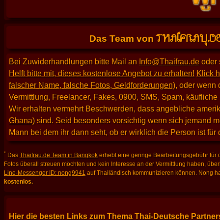
THAIFRAU.D
Das Team von
Bei Zuwiderhandlungen bitte Mail an
Info@Thaifrau.de
oder 
Helft bitte mit, dieses kostenlose Angebot zu erhalten!
Klick h
falscher Name, falsche Fotos, Geldforderungen)
, oder wenn 
Vermittlung, Freelancer, Fakes, 0900, SMS, Spam, käufliche
Wir erhalten vermehrt Beschwerden, dass angebliche amerika
Ghana)
sind. Seid besonders vorsichtig wenn sich jemand m
Mann bei dem ihr dann seht, ob er wirklich die Person ist für
*
Das
Thaifrau.de Team in Bangkok
erhebt eine geringe Bearbeitungsgebühr für d
Fotos überall streuen möchten und kein Interesse an der Vermittlung haben, über
Line-Messenger ID: nong9941
auf Thailändisch kommunizieren können. Nong hat
kostenlos.
Hier die besten Links zum Thema Thai-Deutsche Partners