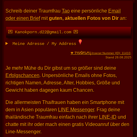
Schreib deiner Traumfrau
Tao
eine persönliche
Email
oder einen Brief
mit
guten, aktuellen Fotos von Dir
an:
💌 Kanokporn.d22@gmail.com 💌
Meine Adresse / My Address
THAIFRAU
🧡
-Inserat Nummer (ID): 11410
,
Stand 26.08.2025
Je mehr Mühe du Dir gibst um so größer sind deine
Erfolgschancen
. Unpersönliche Emails ohne Fotos,
richtigen Namen, Adresse, Alter, Hobbies, Größe und
Gewicht haben dagegen kaum Chancen.
Die allermeisten Thaifrauen haben ein Smartphone mit
dem in Asien populären
LINE Messenger
. Frag deine
thailändische Traumfrau einfach nach ihrer
LINE-ID
und
chatte mit ihr oder mach einen gratis Videoanruf über den
Line-Messenger.