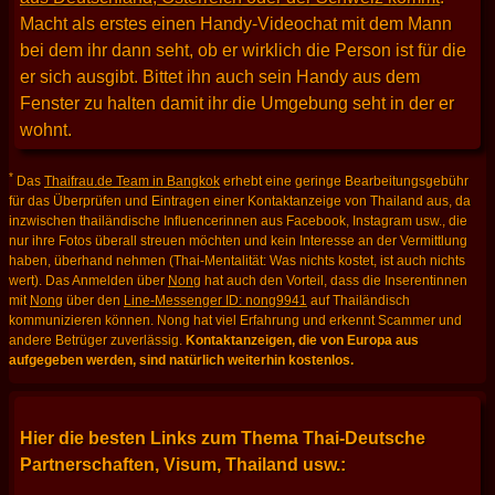
Macht als erstes einen Handy-Videochat mit dem Mann
bei dem ihr dann seht, ob er wirklich die Person ist für die
er sich ausgibt. Bittet ihn auch sein Handy aus dem
Fenster zu halten damit ihr die Umgebung seht in der er
wohnt.
*
Das
Thaifrau.de Team in Bangkok
erhebt eine geringe Bearbeitungsgebühr
für das Überprüfen und Eintragen einer Kontaktanzeige von Thailand aus, da
inzwischen thailändische Influencerinnen aus Facebook, Instagram usw., die
nur ihre Fotos überall streuen möchten und kein Interesse an der Vermittlung
haben, überhand nehmen (Thai-Mentalität: Was nichts kostet, ist auch nichts
wert). Das Anmelden über
Nong
hat auch den Vorteil, dass die Inserentinnen
mit
Nong
über den
Line-Messenger ID: nong9941
auf Thailändisch
kommunizieren können. Nong hat viel Erfahrung und erkennt Scammer und
andere Betrüger zuverlässig.
Kontaktanzeigen, die von Europa aus
aufgegeben werden, sind natürlich weiterhin kostenlos.
Hier die besten Links zum Thema Thai-Deutsche
Partnerschaften, Visum, Thailand usw.: