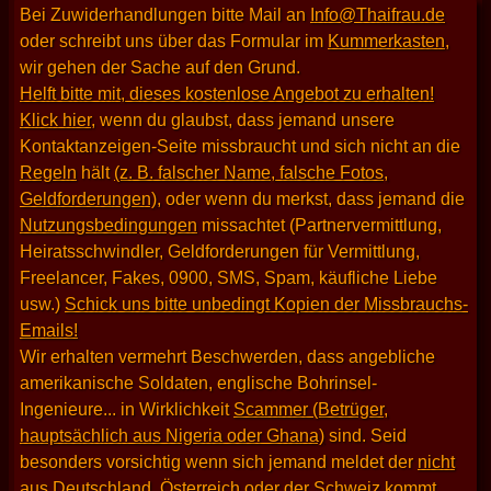
Bei Zuwiderhandlungen bitte Mail an
Info@Thaifrau.de
oder schreibt uns über das Formular im
Kummerkasten
,
wir gehen der Sache auf den Grund.
Helft bitte mit, dieses kostenlose Angebot zu erhalten!
Klick hier
, wenn du glaubst, dass jemand unsere
Kontaktanzeigen-Seite missbraucht und sich nicht an die
Regeln
hält
(z. B. falscher Name, falsche Fotos,
Geldforderungen)
, oder wenn du merkst, dass jemand die
Nutzungsbedingungen
missachtet (Partnervermittlung,
Heiratsschwindler, Geldforderungen für Vermittlung,
Freelancer, Fakes, 0900, SMS, Spam, käufliche Liebe
usw.)
Schick uns bitte unbedingt Kopien der Missbrauchs-
Emails!
Wir erhalten vermehrt Beschwerden, dass angebliche
amerikanische Soldaten, englische Bohrinsel-
Ingenieure... in Wirklichkeit
Scammer (Betrüger,
hauptsächlich aus Nigeria oder Ghana)
sind. Seid
besonders vorsichtig wenn sich jemand meldet der
nicht
aus Deutschland, Österreich oder der Schweiz kommt
.