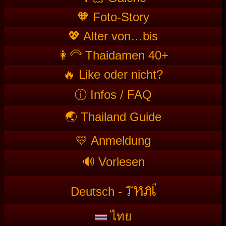
🧡 Foto-Story
💖 Alter von…bis
👩‍🦳 Thaidamen 40+
🔥 Like oder nicht?
ⓘ Infos / FAQ
🌏 Thailand Guide
💛 Anmeldung
🔊 Vorlesen
T
HAI
Deutsch -
ไทย