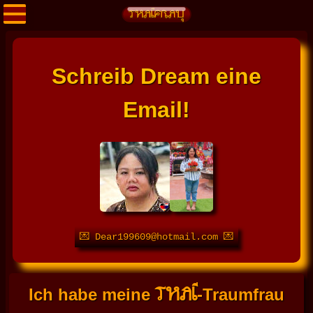
Schreib Dream eine
Email!
💌 Dear199609@hotmail.com 💌
THAI
Ich habe meine
-Traumfrau