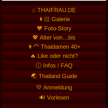
⌂ THAIFRAU.DE
👩🏻 Galerie
🧡 Foto-Story
💖 Alter von…bis
👩‍🦳 Thaidamen 40+
🔥 Like oder nicht?
ⓘ Infos / FAQ
🌏 Thailand Guide
💛 Anmeldung
🔊 Vorlesen