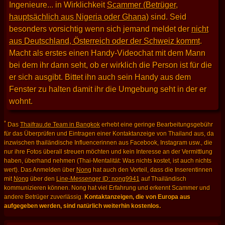
Ingenieure... in Wirklichkeit
Scammer (Betrüger,
hauptsächlich aus Nigeria oder Ghana)
sind. Seid
besonders vorsichtig wenn sich jemand meldet der
nicht
aus Deutschland, Österreich oder der Schweiz kommt
.
Macht als erstes einen Handy-Videochat mit dem Mann
bei dem ihr dann seht, ob er wirklich die Person ist für die
er sich ausgibt. Bittet ihn auch sein Handy aus dem
Fenster zu halten damit ihr die Umgebung seht in der er
wohnt.
*
Das
Thaifrau.de Team in Bangkok
erhebt eine geringe Bearbeitungsgebühr
für das Überprüfen und Eintragen einer Kontaktanzeige von Thailand aus, da
inzwischen thailändische Influencerinnen aus Facebook, Instagram usw., die
nur ihre Fotos überall streuen möchten und kein Interesse an der Vermittlung
haben, überhand nehmen (Thai-Mentalität: Was nichts kostet, ist auch nichts
wert). Das Anmelden über
Nong
hat auch den Vorteil, dass die Inserentinnen
mit
Nong
über den
Line-Messenger ID: nong9941
auf Thailändisch
kommunizieren können. Nong hat viel Erfahrung und erkennt Scammer und
andere Betrüger zuverlässig.
Kontaktanzeigen, die von Europa aus
aufgegeben werden, sind natürlich weiterhin kostenlos.