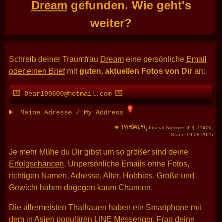
Dream
gefunden. Wie geht's
weiter?
Schreib deiner Traumfrau
Dream
eine persönliche
Email
oder einen Brief
mit
guten, aktuellen Fotos von Dir
an:
💌 Dear199609@hotmail.com 💌
Meine Adresse / My Address
THAIFRAU
🧡
-Inserat Nummer (ID): 11406
,
Stand 19.08.2025
Je mehr Mühe du Dir gibst um so größer sind deine
Erfolgschancen
. Unpersönliche Emails ohne Fotos,
richtigen Namen, Adresse, Alter, Hobbies, Größe und
Gewicht haben dagegen kaum Chancen.
Die allermeisten Thaifrauen haben ein Smartphone mit
dem in Asien populären
LINE Messenger
. Frag deine