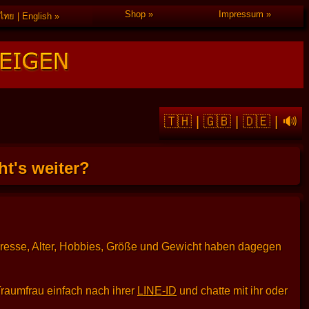
Shop
Impressum
ไทย | English
🇹🇭
|
🇬🇧
|
🇩🇪
|
🔊
t's weiter?
dresse, Alter, Hobbies, Größe und Gewicht haben dagegen
Traumfrau einfach nach ihrer
LINE-ID
und chatte mit ihr oder