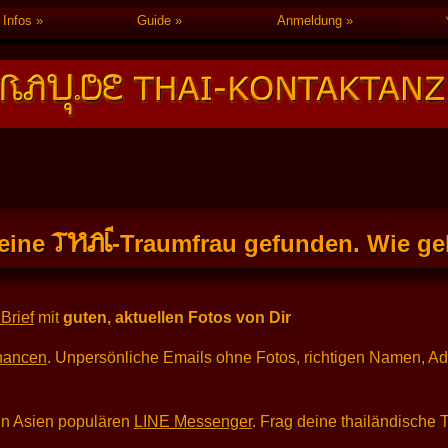
Infos
Guide
Anmeldung
THAI
eine
-Traumfrau gefunden. Wie geh
Brief
mit
guten, aktuellen Fotos von Dir
hancen
. Unpersönliche Emails ohne Fotos, richtigen Namen, A
in Asien populären
LINE Messenger
. Frag deine thailändische 