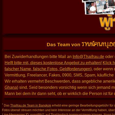
THAIFRAU.D
Das Team von
Bei Zuwiderhandlungen bitte Mail an
Info@Thaifrau.de
oder 
Helft bitte mit, dieses kostenlose Angebot zu erhalten!
Klick h
falscher Name, falsche Fotos, Geldforderungen)
, oder wenn 
Vermittlung, Freelancer, Fakes, 0900, SMS, Spam, käufliche
Wir erhalten vermehrt Beschwerden, dass angebliche amerika
Ghana)
sind. Seid besonders vorsichtig wenn sich jemand m
Mann bei dem ihr dann seht, ob er wirklich die Person ist für
*
Das
Thaifrau.de Team in Bangkok
erhebt eine geringe Bearbeitungsgebühr für d
Fotos überall streuen möchten und kein Interesse an der Vermittlung haben, über
Line-Messenger ID: nong9941
auf Thailändisch kommunizieren können. Nong hat