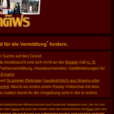
*
 für die Vermittlung
fordern.
er Sache auf den Grund.
e missbraucht und sich nicht an die
Regeln
hält
(z. B.
Partnervermittlung, Heiratsschwindler, Geldforderungen für
-Emails!
keit
Scammer (Betrüger, hauptsächlich aus Nigeria oder
kommt
. Macht als erstes einen Handy-Videochat mit dem
 zu halten damit ihr die Umgebung seht in der er wohnt.
n thailändische Influencerinnen aus Facebook, Instagram usw., die nur ihre
lden über
Nong
hat auch den Vorteil, dass die Inserentinnen mit
Nong
über den
zeigen, die von Europa aus aufgegeben werden, sind natürlich weiterhin