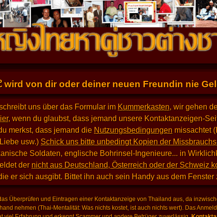
E
wird von dir oder deiner neuen Freundin nie Geld
schreibt uns über das Formular im
Kummerkasten
, wir gehen d
ier
, wenn du glaubst, dass jemand unsere Kontaktanzeigen-Seit
du merkst, dass jemand die
Nutzungsbedingungen
missachtet (
 Liebe usw.)
Schick uns bitte unbedingt Kopien der Missbrauchs
nische Soldaten, englische Bohrinsel-Ingenieure... in Wirklich
eldet der
nicht aus Deutschland, Österreich oder der Schweiz 
 die er sich ausgibt. Bittet ihn auch sein Handy aus dem Fenster
as Überprüfen und Eintragen einer Kontaktanzeige von Thailand aus, da inzwische
hand nehmen (Thai-Mentalität: Was nichts kostet, ist auch nichts wert). Das Anme
 viel Erfahrung und erkennt Scammer und andere Betrüger zuverlässig.
Kontaktan