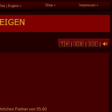
Shop
Impressum
ไทย | English
🇹🇭
|
🇬🇧
|
🇩🇪
|
🔊
hrlichen Partner von 55-60