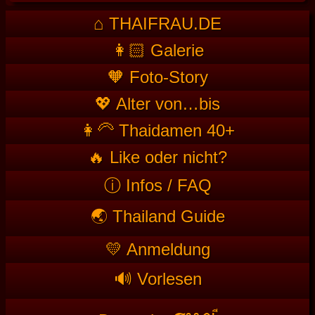
⌂ THAIFRAU.DE
👩🏻 Galerie
🧡 Foto-Story
💖 Alter von…bis
👩‍🦳 Thaidamen 40+
🔥 Like oder nicht?
ⓘ Infos / FAQ
🌏 Thailand Guide
💛 Anmeldung
🔊 Vorlesen