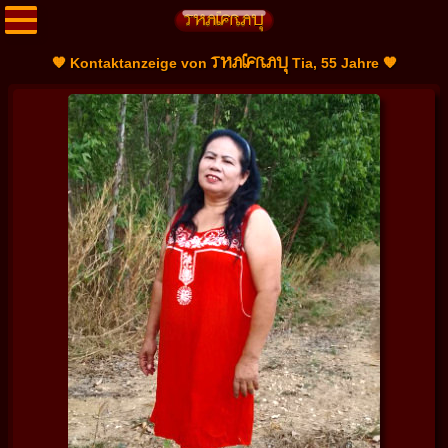
THAIFRAU
🧡 Kontaktanzeige von
Tia, 55 Jahre 🧡