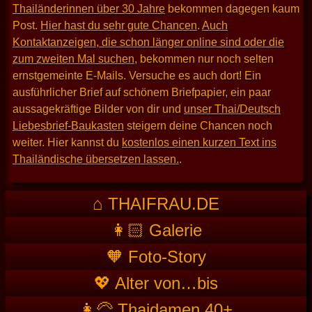
Thailänderinnen über 30 Jahre
bekommen dagegen kaum
Post.
Hier hast du sehr gute Chancen
.
Auch
Kontaktanzeigen, die schon länger online sind oder die
zum zweiten Mal suchen
, bekommen nur noch selten
ernstgemeinte E-Mails. Versuche es auch dort! Ein
ausführlicher Brief auf schönem Briefpapier, ein paar
aussagekräftige Bilder von dir und
unser Thai/Deutsch
Liebesbrief-Baukasten
steigern deine Chancen noch
weiter. Hier kannst du
kostenlos einen kurzen Text ins
Thailändische übersetzen lassen.
.
⌂ THAIFRAU.DE
👩🏻 Galerie
🧡 Foto-Story
💖 Alter von…bis
👩‍🦳 Thaidamen 40+