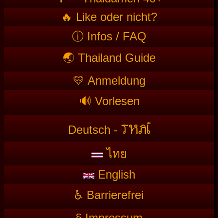
🔥 Like oder nicht?
ⓘ Infos / FAQ
🌏 Thailand Guide
💛 Anmeldung
🔊 Vorlesen
T
HAI
Deutsch -
ไทย
English
♿ Barrierefrei
§ Impressum