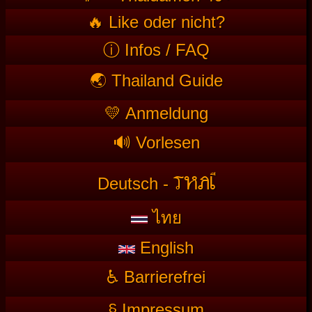
🔥 Like oder nicht?
ⓘ Infos / FAQ
🌏 Thailand Guide
💛 Anmeldung
🔊 Vorlesen
T
HAI
Deutsch -
ไทย
English
♿ Barrierefrei
§ Impressum