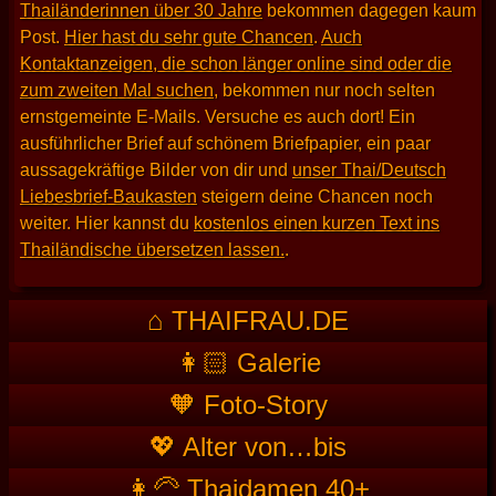
Thailänderinnen über 30 Jahre
bekommen dagegen kaum
Post.
Hier hast du sehr gute Chancen
.
Auch
Kontaktanzeigen, die schon länger online sind oder die
zum zweiten Mal suchen
, bekommen nur noch selten
ernstgemeinte E-Mails. Versuche es auch dort! Ein
ausführlicher Brief auf schönem Briefpapier, ein paar
aussagekräftige Bilder von dir und
unser Thai/Deutsch
Liebesbrief-Baukasten
steigern deine Chancen noch
weiter. Hier kannst du
kostenlos einen kurzen Text ins
Thailändische übersetzen lassen.
.
⌂ THAIFRAU.DE
👩🏻 Galerie
🧡 Foto-Story
💖 Alter von…bis
👩‍🦳 Thaidamen 40+