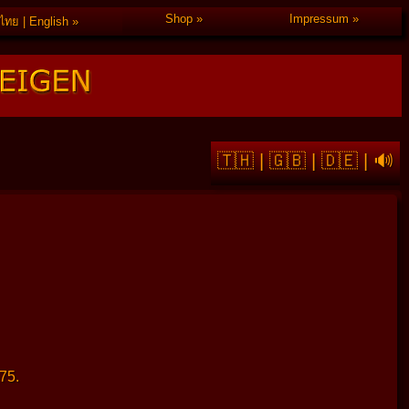
Shop
Impressum
ไทย | English
🇹🇭
|
🇬🇧
|
🇩🇪
|
🔊
75.