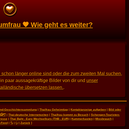
umfrau 🧡 Wie geht es weiter?
 schon länger online sind oder die zum zweiten Mal suchen
,
in paar aussagekräftige Bilder von dir und
unser
hailändische übersetzen lassen.
.
land-Geschichtensammlung
|
Thaifrau Geheimtipp
|
Kontaktanzeige aufgeben
|
Bild oder
RIFT
|
Thai-deutsche Internetseiten
|
Thaifrau kommt zu Besuch
|
Schengen-Touristen-
resse
|
Thai Baht - Euro Wechselkurs (THB - EUR)
|
Kummerkasten
|
Missbrauch
|
-Feed
|
🔍
|
⭮
|
Zurück
]