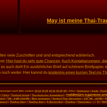
May ist meine Thai-Tra
alten viele Zuschriften und sind entsprechend wählerisch.
st.
Hier hast du sehr gute Chancen
.
Auch Kontaktanzeigen, die
 auch dort! Ein ausführlicher Brief auf schönem Briefpapier, e
 noch weiter. Hier kannst du
kostenlos einen kurzen Text ins T
tanzeigen nach Alter sortiert:
20-24
25-29
30-34
35-39
40+
Jahre |
Spitzname
|
Guide: Thai
THAILÄNDISCH AUSSEHENDE SCH
|
T-Shirt
|
Thailand Urlaub
|
Thai-deutscher Kontaktbrief
|
glish
|
ไทย - หาคู่ชาวเยอรมัน
|
More languages
|
Deutsch-Thai übersetzen
|
แปล ไทย - เยอรมัน
|
P
tausch
|
Thaifrau Story
|
Thaifrau Story
|
♿ Barrierefrei
|
iThaifrau
|
Thaisingles
|
⚡
|
TV
|
RSS