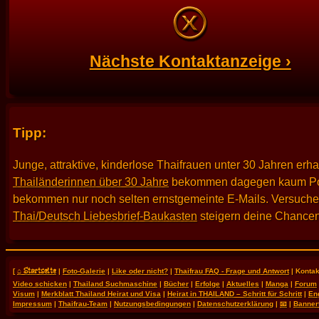
Nächste Kontaktanzeige ›
Tipp:
Junge, attraktive, kinderlose Thaifrauen unter 30 Jahren erh
Thailänderinnen über 30 Jahre
bekommen dagegen kaum Po
bekommen nur noch selten ernstgemeinte E-Mails. Versuche es
Thai/Deutsch Liebesbrief-Baukasten
steigern deine Chancen
⌂ Startseite
[
|
Foto-Galerie
|
Like oder nicht?
|
Thaifrau FAQ - Frage und Antwort
| Kontak
Video schicken
|
Thailand Suchmaschine
|
Bücher
|
Erfolge
|
Aktuelles
|
Manga
|
Forum
Visum
|
Merkblatt Thailand Heirat und Visa
|
Heirat in THAILAND – Schritt für Schritt
|
En
Impressum
|
Thaifrau-Team
|
Nutzungsbedingungen
|
Datenschutzerklärung
|
📧
|
Banner