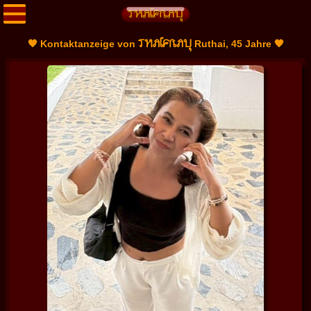
THAIFRAU
🧡 Kontaktanzeige von
Ruthai, 45 Jahre 🧡