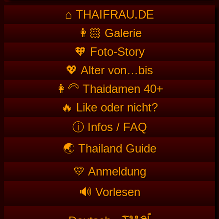
⌂ THAIFRAU.DE
👩🏻 Galerie
🧡 Foto-Story
💖 Alter von…bis
👩‍🦳 Thaidamen 40+
🔥 Like oder nicht?
ⓘ Infos / FAQ
🌏 Thailand Guide
💛 Anmeldung
🔊 Vorlesen