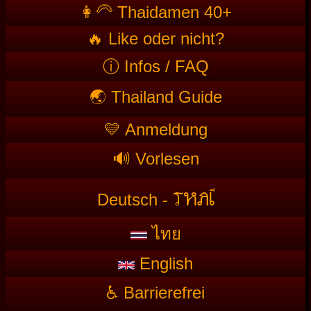
👩‍🦳 Thaidamen 40+
🔥 Like oder nicht?
ⓘ Infos / FAQ
🌏 Thailand Guide
💛 Anmeldung
🔊 Vorlesen
T
HAI
Deutsch -
ไทย
English
♿ Barrierefrei