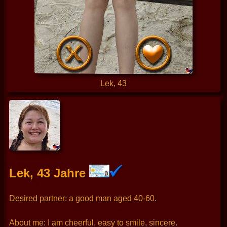
Lek, 43
Lek, 43 Jahre
Desired partner: a good man aged 40-60.
About me: I am cheerful, easy to smile, sincere.