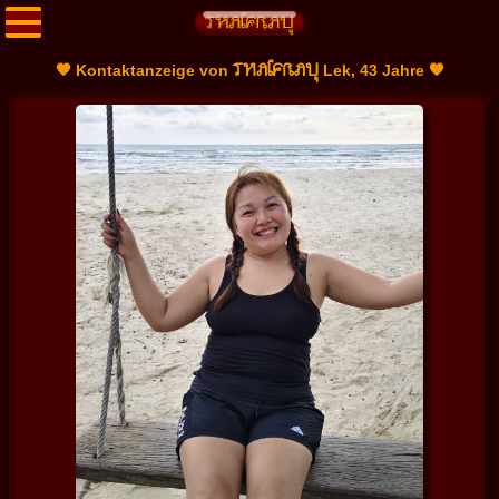
THAIFRAU
🧡 Kontaktanzeige von
Lek, 43 Jahre 🧡