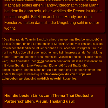
Macht als erstes einen Handy-Videochat mit dem Mann
bei dem ihr dann seht, ob er wirklich die Person ist für die
er sich ausgibt. Bittet ihn auch sein Handy aus dem
Fenster zu halten damit ihr die Umgebung seht in der er
wohnt.
*
Das
Thaifrau.de Team in Bangkok
erhebt eine geringe Bearbeitungsgebühr
für das Überprüfen und Eintragen einer Kontaktanzeige von Thailand aus, da
inzwischen thailändische Influencerinnen aus Facebook, Instagram usw., die
nur ihre Fotos überall streuen möchten und kein Interesse an der Vermittlung
haben, überhand nehmen (Thai-Mentalität: Was nichts kostet, ist auch nichts
wert). Das Anmelden über
Nong
hat auch den Vorteil, dass die Inserentinnen
mit
Nong
über den
Line-Messenger ID: nong9941
auf Thailändisch
kommunizieren können. Nong hat viel Erfahrung und erkennt Scammer und
andere Betrüger zuverlässig.
Kontaktanzeigen, die von Europa aus
aufgegeben werden, sind natürlich weiterhin kostenlos.
Hier die besten Links zum Thema Thai-Deutsche
Partnerschaften, Visum, Thailand usw.: