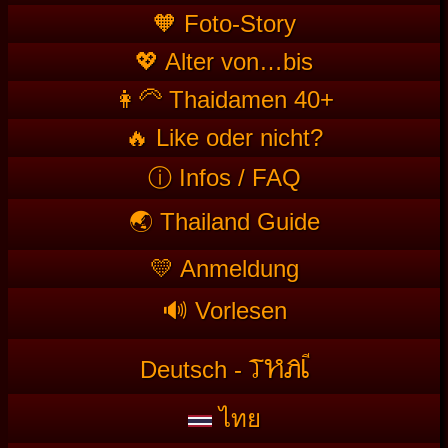
🧡 Foto-Story
💖 Alter von…bis
👩‍🦳 Thaidamen 40+
🔥 Like oder nicht?
ⓘ Infos / FAQ
🌏 Thailand Guide
💛 Anmeldung
🔊 Vorlesen
T
HAI
Deutsch -
ไทย