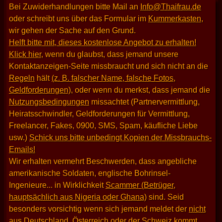
Bei Zuwiderhandlungen bitte Mail an
Info@Thaifrau.de
oder schreibt uns über das Formular im
Kummerkasten
,
wir gehen der Sache auf den Grund.
Helft bitte mit, dieses kostenlose Angebot zu erhalten!
Klick hier
, wenn du glaubst, dass jemand unsere
Kontaktanzeigen-Seite missbraucht und sich nicht an die
Regeln
hält
(z. B. falscher Name, falsche Fotos,
Geldforderungen)
, oder wenn du merkst, dass jemand die
Nutzungsbedingungen
missachtet (Partnervermittlung,
Heiratsschwindler, Geldforderungen für Vermittlung,
Freelancer, Fakes, 0900, SMS, Spam, käufliche Liebe
usw.)
Schick uns bitte unbedingt Kopien der Missbrauchs-
Emails!
Wir erhalten vermehrt Beschwerden, dass angebliche
amerikanische Soldaten, englische Bohrinsel-
Ingenieure... in Wirklichkeit
Scammer (Betrüger,
hauptsächlich aus Nigeria oder Ghana)
sind. Seid
besonders vorsichtig wenn sich jemand meldet der
nicht
aus Deutschland, Österreich oder der Schweiz kommt
.