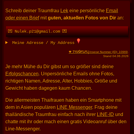
Schreib deiner Traumfrau
Lek
eine persönliche
Email
oder einen Brief
mit
guten, aktuellen Fotos von Dir
an:
💌 Nulek.p21@gmail.com 💌
Meine Adresse / My Address
THAIFRAU
🧡
-Inserat Nummer (ID): 10969
,
Stand 04.06.2026
Je mehr Mühe du Dir gibst um so größer sind deine
Erfolgschancen
. Unpersönliche Emails ohne Fotos,
richtigen Namen, Adresse, Alter, Hobbies, Größe und
Gewicht haben dagegen kaum Chancen.
Die allermeisten Thaifrauen haben ein Smartphone mit
dem in Asien populären
LINE Messenger
. Frag deine
thailändische Traumfrau einfach nach ihrer
LINE-ID
und
chatte mit ihr oder mach einen gratis Videoanruf über den
Line-Messenger.