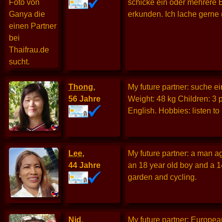
schicke ein oder mehrere B
erkunden. Ich lache gerne 
Thong
,
My future partner: suche e
56 Jahre
Weight: 48 kg Children: 3 p
English. Hobbies: listen to 
Lee
,
My future partner: a man a
44 Jahre
an 18 year old boy and a 14
garden and cycling.
Nid
,
My future partner: Europea