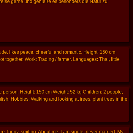
, reise gerne und genieße es besonders die Natur zu
ude, likes peace, cheerful and romantic. Height: 150 cm
t together. Work: Trading / farmer. Languages: Thai, little
ic person. Height: 150 cm Weight: 52 kg Children: 2 people,
ish. Hobbies: Walking and looking at trees, plant trees in the
e, funny, smiling. About me: I am single, never married. My