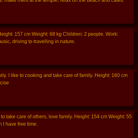
s: make merit at the temple, relax on the beach and cafes.
Height: 157 cm Weight: 68 kg Children: 2 people. Work:
ic, driving to travelling in nature.
ly. I like to cooking and take care of family. Height: 160 cm
cise
 to take care of others, love family. Height: 154 cm Weight: 55
 I have free time.