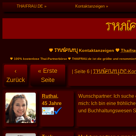
THAIFRAU.DE
Kontaktanzeigen
THAIFRAU
🧡
Kontaktanzeigen 🧡
Thaifr
🧡 100% kostenlose Thai-Partnerbörse 🧡 THAIFRAU.de ist die größte und renommier
THAIFRAU.DE
‹
« Erste
| Seite 6 |
-Kon
Zurück
Seite
Ruthai
,
Wunschpartner: Ich suche 
45 Jahre
mich: Ich bin eine fröhlic
und Buchhaltungswesen Spr