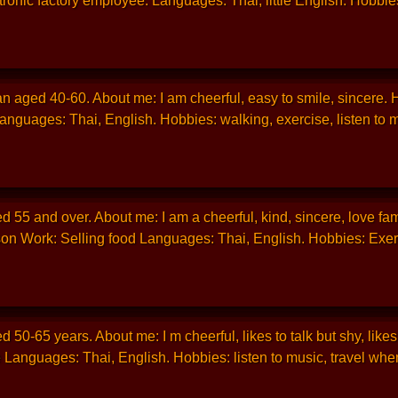
ronic factory employee. Languages: Thai, little English. Hobbie
n aged 40-60. About me: I am cheerful, easy to smile, sincere. 
nguages: Thai, English. Hobbies: walking, exercise, listen to mus
 55 and over. About me: I am a cheerful, kind, sincere, love fami
son Work: Selling food Languages: Thai, English. Hobbies: Exer
 50-65 years. About me: I m cheerful, likes to talk but shy, likes
Languages: Thai, English. Hobbies: listen to music, travel when