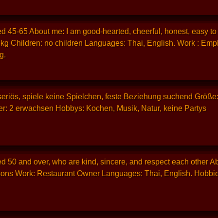
 45-65 About me: I am good-hearted, cheerful, honest, easy to ge
 kg Children: no children Languages: Thai, English. Work : Emp
g.
seriös, spiele keine Spielchen, feste Beziehung suchend Größe:
er: 2 erwachsen Hobbys: Kochen, Musik, Natur, keine Partys
 50 and over, who are kind, sincere, and respect each other Abou
sons Work: Restaurant Owner Languages: Thai, English. Hobbies