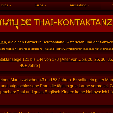
Infos
Guide
Anmeldung
auen
, die einen Partner in Deutschland, Österreich und der Schwei
teste wirklich kostenlose deutsche
Thailand Partnervermittlung
für Thailänderinnen und an
taktanzeige
121 bis 144 von 173 |
Alter von…bis
20
,
25
,
30
,
35
,
40+
Jahre |
einen Mann zwischen 43 und 58 Jahren. Er sollte ein guter Ma
he und aufgeschlossene Frau, die täglich gute Laune verbreitet.
achen: Thai und gutes Englisch Kinder: keine Hobbys: Ich hö