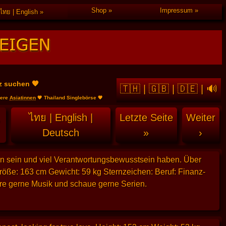
Shop
Impressum
ไทย | English
z suchen 🧡
🇹🇭
|
🇬🇧
|
🇩🇪
|
🔊
dere
Asiatinnen
🧡 Thailand Singlebörse 🧡
ไทย
|
English
|
Letzte Seite
Weiter
Deutsch
»
›
nn sein und viel Verantwortungsbewusstsein haben. Über
 Größe: 163 cm Gewicht: 59 kg Sternzeichen: Beruf: Finanz-
re gerne Musik und schaue gerne Serien.