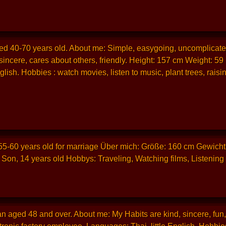
ed 40-70 years old. About me: Simple, easygoing, uncomplicated
s, sincere, cares about others, friendly. Height: 157 cm Weight: 
ish. Hobbies : watch movies, listen to music, plant trees, raising
55-60 years old for marriage Über mich: Größe: 160 cm Gewicht
 Son, 14 years old Hobbys: Traveling, Watching films, Listening
n aged 48 and over. About me: My Habits are kind, sincere, fun, 