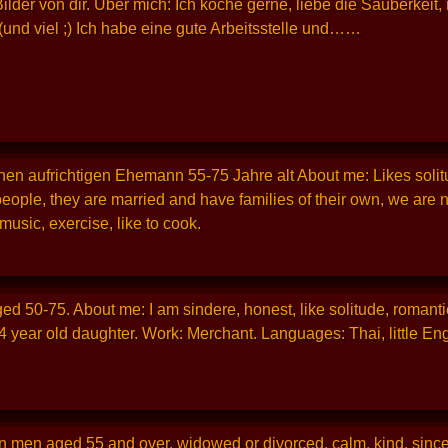
ilder von dir. Über mich: Ich koche gerne, liebe die Sauberkeit
(und viel ;) Ich habe eine gute Arbeitsstelle und……
inen aufrichtigen Ehemann 55-75 Jahre alt About me: Likes solit
eople, they are married and have families of their own, we are no
music, exercise, like to cook.
ged 50-75. About me: I am sindere, honest, like solitude, romant
 year old daughter. Work: Merchant. Languages: Thai, little Engl
n men aged 55 and over, widowed or divorced, calm, kind, sincer