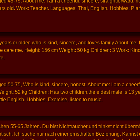
ed 45-75. About me: I am a cheerful, sincere, straightforward, h
ars old. Work: Teacher. Languages: Thai, English. Hobbies: Plan
ears or older, who is kind, sincere, and loves family About me: I 
 care me. Height: 156 cm Weight: 50 kg Children: 3 Work: Kind
re.
d 50-75, Who is kind, sincere, honest. About me: I am a cheerful, c
eight: 52 kg Children: Has two children,the eldest male is 13 ye
ttle English. Hobbies: Exercise, listen to music.
hen 55-65 Jahren. Du bist Nichtraucher und trinkst nicht überm
sch. Ich suche nur nach einer ernsthaften Beziehung. Kannst du