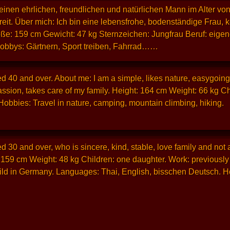
inen ehrlichen, freundlichen und natürlichen Mann im Alter von 4
reit. Über mich: Ich bin eine lebensfrohe, bodenständige Frau, k
e: 159 cm Gewicht: 47 kg Sternzeichen: Jungfrau Beruf: eigen
obbys: Gärtnern, Sport treiben, Fahrrad……
d 40 and over. About me: I am a simple, likes nature, easygoing,
assion, takes care of my family. Height: 164 cm Weight: 66 kg
obbies: Travel in nature, camping, mountain climbing, hiking.
 30 and over, who is sincere, kind, stable, love family and not a 
: 159 cm Weight: 48 kg Children: one daughter. Work: previously 
ild in Germany. Languages: Thai, English, bisschen Deutsch. Ho