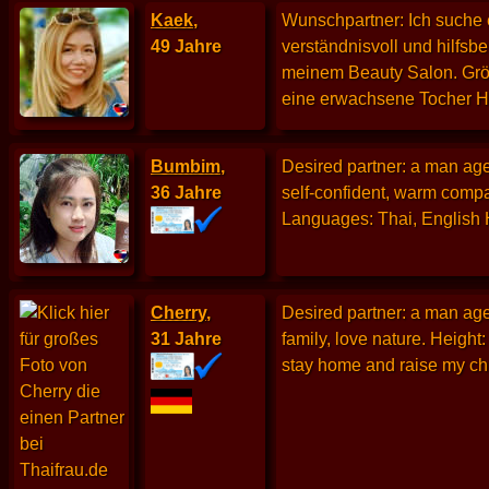
Kaek
,
Wunschpartner: Ich suche e
49 Jahre
verständnisvoll und hilfsbe
meinem Beauty Salon. Größ
eine erwachsene Tocher H
Bumbim
,
Desired partner: a man age
36 Jahre
self-confident, warm comp
Languages: Thai, English H
Cherry
,
Desired partner: a man aged
31 Jahre
family, love nature. Height
stay home and raise my ch