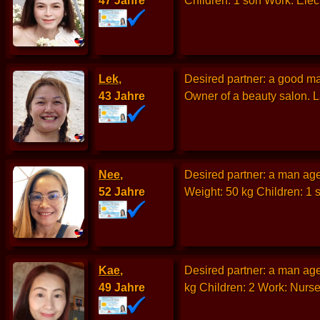
47 Jahre
Children: 1 son Work: Elect
Lek
,
Desired partner: a good ma
43 Jahre
Owner of a beauty salon. La
Nee
,
Desired partner: a man aged
52 Jahre
Weight: 50 kg Children: 1 
Kae
,
Desired partner: a man aged
49 Jahre
kg Children: 2 Work: Nurse 