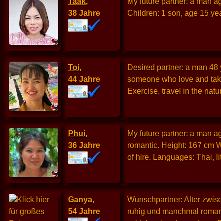
Taak
,
My future partner: a man ag
38 Jahre
Children: 1 son, age 15 ye
Toi
,
Desired partner: a man 48 y
44 Jahre
someone who love and take
Exercise, travel in the natu
Phui
,
My future partner: a man age
36 Jahre
romantic. Height: 167 cm W
of hire. Languages: Thai, li
Ganya
,
Wunschpartner: Alter zwisc
54 Jahre
ruhig und manchmal romanti