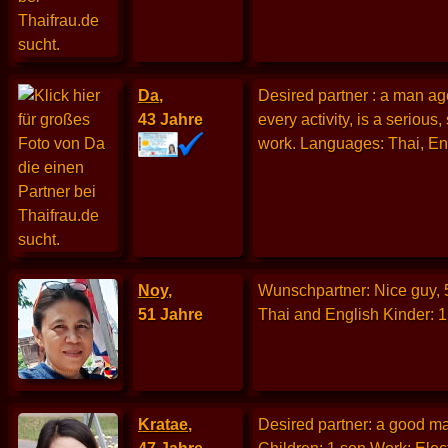
Da
,
Desired partner : a man ag
43 Jahre
every activity, is a seriou
work. Languages: Thai, Engl
Noy
,
Wunschpartner: Nice guy, 
51 Jahre
Thai and English Kinder: 1
Kratae
,
Desired partner: a good ma