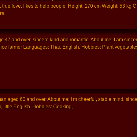
y, true love, likes to help people. Height: 170 cm Weight: 53 kg
re.
ge 47 and over, sincere kind and romantic. About me: I am since
ice farmer Languages: Thai, English. Hobbies: Plant vegetable
man aged 60 and over. About me: I m cheerful, stable mind, sinc
little English. Hobbies: Cooking,