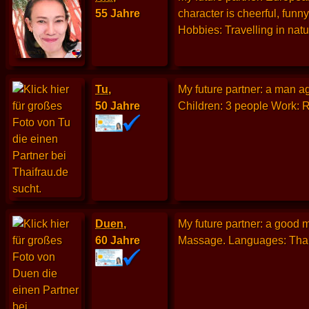
55 Jahre
character is cheerful, funn
Hobbies: Travelling in natu
Tu
,
My future partner: a man a
50 Jahre
Children: 3 people Work: R
Duen
,
My future partner: a good 
60 Jahre
Massage. Languages: Thai, 