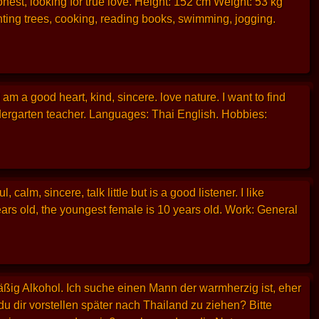
onest, looking for true love. Height: 152 cm Weight: 53 kg
ting trees, cooking, reading books, swimming, jogging.
am a good heart, kind, sincere. love nature. I want to find
ergarten teacher. Languages: Thai English. Hobbies:
alm, sincere, talk little but is a good listener. I like
ars old, the youngest female is 10 years old. Work: General
äßig Alkohol. Ich suche einen Mann der warmherzig ist, eher
 dir vorstellen später nach Thailand zu ziehen? Bitte