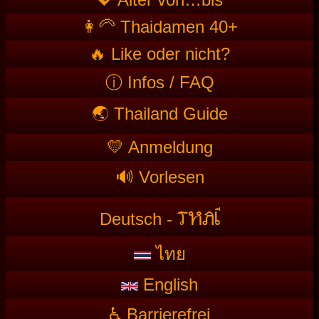
👩‍🦳 Thaidamen 40+
🔥 Like oder nicht?
ⓘ Infos / FAQ
🌏 Thailand Guide
💛 Anmeldung
🔊 Vorlesen
T
HAI
Deutsch -
ไทย
English
♿ Barrierefrei