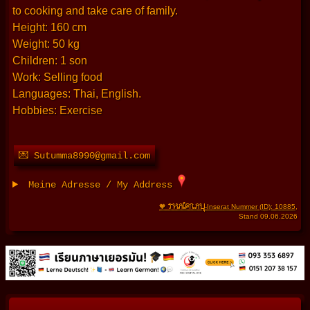
to cooking and take care of family.
Height: 160 cm
Weight: 50 kg
Children: 1 son
Work: Selling food
Languages: Thai, English.
Hobbies: Exercise
💌 Sutumma8990@gmail.com
Meine Adresse / My Address
THAIFRAU
🧡
-Inserat Nummer (ID): 10885
,
Stand 09.06.2026