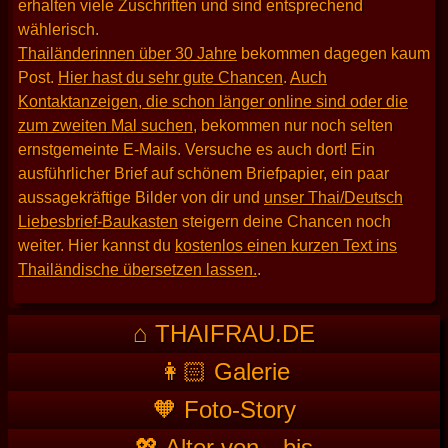
erhalten viele Zuschriften und sind entsprechend
wählerisch.
Thailänderinnen über 30 Jahre
bekommen dagegen kaum
Post.
Hier hast du sehr gute Chancen
.
Auch
Kontaktanzeigen, die schon länger online sind oder die
zum zweiten Mal suchen
, bekommen nur noch selten
ernstgemeinte E-Mails. Versuche es auch dort! Ein
ausführlicher Brief auf schönem Briefpapier, ein paar
aussagekräftige Bilder von dir und
unser Thai/Deutsch
Liebesbrief-Baukasten
steigern deine Chancen noch
weiter. Hier kannst du
kostenlos einen kurzen Text ins
Thailändische übersetzen lassen.
.
⌂ THAIFRAU.DE
👩🏻 Galerie
🧡 Foto-Story
💖 Alter von…bis