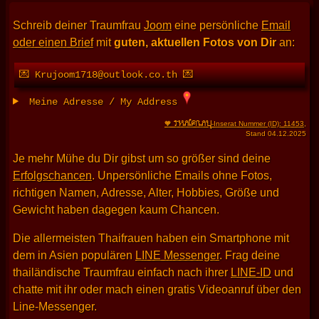
Schreib deiner Traumfrau
Joom
eine persönliche
Email
oder einen Brief
mit
guten, aktuellen Fotos von Dir
an:
💌 Krujoom1718@outlook.co.th 💌
Meine Adresse / My Address
THAIFRAU
🧡
-Inserat Nummer (ID): 11453
,
Stand 04.12.2025
Je mehr Mühe du Dir gibst um so größer sind deine
Erfolgschancen
. Unpersönliche Emails ohne Fotos,
richtigen Namen, Adresse, Alter, Hobbies, Größe und
Gewicht haben dagegen kaum Chancen.
Die allermeisten Thaifrauen haben ein Smartphone mit
dem in Asien populären
LINE Messenger
. Frag deine
thailändische Traumfrau einfach nach ihrer
LINE-ID
und
chatte mit ihr oder mach einen gratis Videoanruf über den
Line-Messenger.