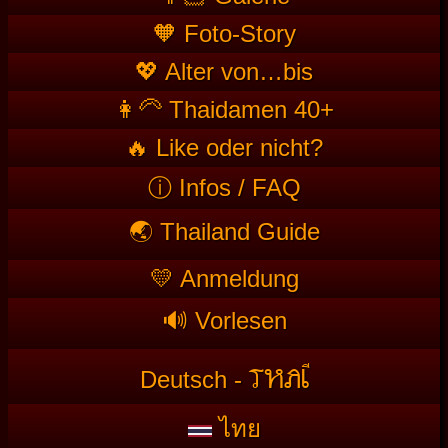
🧡 Foto-Story
💖 Alter von…bis
👩‍🦳 Thaidamen 40+
🔥 Like oder nicht?
ⓘ Infos / FAQ
🌏 Thailand Guide
💛 Anmeldung
🔊 Vorlesen
T
HAI
Deutsch -
ไทย