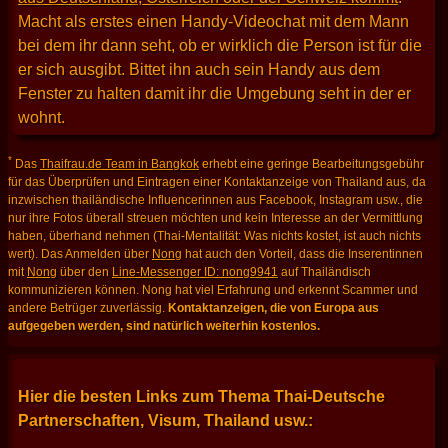
Macht als erstes einen Handy-Videochat mit dem Mann
bei dem ihr dann seht, ob er wirklich die Person ist für die
er sich ausgibt. Bittet ihn auch sein Handy aus dem
Fenster zu halten damit ihr die Umgebung seht in der er
wohnt.
*
Das
Thaifrau.de Team in Bangkok
erhebt eine geringe Bearbeitungsgebühr
für das Überprüfen und Eintragen einer Kontaktanzeige von Thailand aus, da
inzwischen thailändische Influencerinnen aus Facebook, Instagram usw., die
nur ihre Fotos überall streuen möchten und kein Interesse an der Vermittlung
haben, überhand nehmen (Thai-Mentalität: Was nichts kostet, ist auch nichts
wert). Das Anmelden über
Nong
hat auch den Vorteil, dass die Inserentinnen
mit
Nong
über den
Line-Messenger ID: nong9941
auf Thailändisch
kommunizieren können. Nong hat viel Erfahrung und erkennt Scammer und
andere Betrüger zuverlässig.
Kontaktanzeigen, die von Europa aus
aufgegeben werden, sind natürlich weiterhin kostenlos.
Hier die besten Links zum Thema Thai-Deutsche
Partnerschaften, Visum, Thailand usw.: