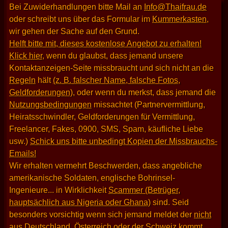
Bei Zuwiderhandlungen bitte Mail an
Info@Thaifrau.de
oder schreibt uns über das Formular im
Kummerkasten
,
wir gehen der Sache auf den Grund.
Helft bitte mit, dieses kostenlose Angebot zu erhalten!
Klick hier
, wenn du glaubst, dass jemand unsere
Kontaktanzeigen-Seite missbraucht und sich nicht an die
Regeln
hält
(z. B. falscher Name, falsche Fotos,
Geldforderungen)
, oder wenn du merkst, dass jemand die
Nutzungsbedingungen
missachtet (Partnervermittlung,
Heiratsschwindler, Geldforderungen für Vermittlung,
Freelancer, Fakes, 0900, SMS, Spam, käufliche Liebe
usw.)
Schick uns bitte unbedingt Kopien der Missbrauchs-
Emails!
Wir erhalten vermehrt Beschwerden, dass angebliche
amerikanische Soldaten, englische Bohrinsel-
Ingenieure... in Wirklichkeit
Scammer (Betrüger,
hauptsächlich aus Nigeria oder Ghana)
sind. Seid
besonders vorsichtig wenn sich jemand meldet der
nicht
aus Deutschland, Österreich oder der Schweiz kommt
.