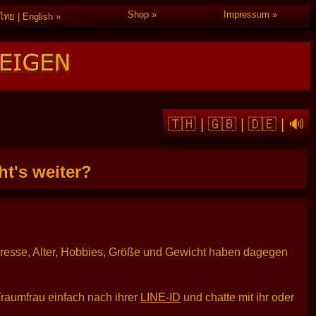
Shop
Impressum
ไทย | English
🇹🇭
|
🇬🇧
|
🇩🇪
|
🔊
t's weiter?
dresse, Alter, Hobbies, Größe und Gewicht haben dagegen
Traumfrau einfach nach ihrer
LINE-ID
und chatte mit ihr oder