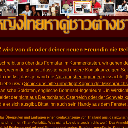
E
wird von dir oder deiner neuen Freundin nie Geld
schreibt uns über das Formular im
Kummerkasten
, wir gehen d
ier
, wenn du glaubst, dass jemand unsere Kontaktanzeigen-Seit
du merkst, dass jemand die
Nutzungsbedingungen
missachtet (
 Liebe usw.)
Schick uns bitte unbedingt Kopien der Missbrauchs
nische Soldaten, englische Bohrinsel-Ingenieure... in Wirklich
eldet der
nicht aus Deutschland, Österreich oder der Schweiz 
 die er sich ausgibt. Bittet ihn auch sein Handy aus dem Fenster
as Überprüfen und Eintragen einer Kontaktanzeige von Thailand aus, da inzwische
hand nehmen (Thai-Mentalität: Was nichts kostet, ist auch nichts wert). Das Anme
 viel Erfahrung und erkennt Scammer und andere Betrüger zuverlässig.
Kontaktan