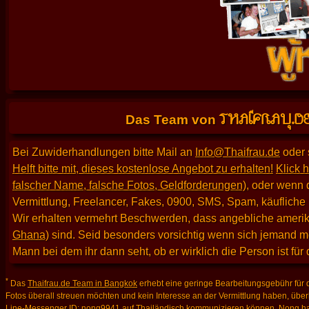
THAIFRAU.D
Das Team von
Bei Zuwiderhandlungen bitte Mail an
Info@Thaifrau.de
oder 
Helft bitte mit, dieses kostenlose Angebot zu erhalten!
Klick h
falscher Name, falsche Fotos, Geldforderungen)
, oder wenn 
Vermittlung, Freelancer, Fakes, 0900, SMS, Spam, käufliche
Wir erhalten vermehrt Beschwerden, dass angebliche amerika
Ghana)
sind. Seid besonders vorsichtig wenn sich jemand m
Mann bei dem ihr dann seht, ob er wirklich die Person ist für
*
Das
Thaifrau.de Team in Bangkok
erhebt eine geringe Bearbeitungsgebühr für d
Fotos überall streuen möchten und kein Interesse an der Vermittlung haben, über
Line-Messenger ID: nong9941
auf Thailändisch kommunizieren können. Nong hat