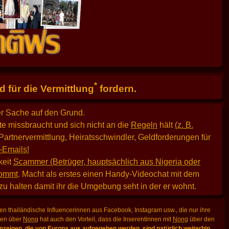
*
 für die Vermittlung
fordern.
er Sache auf den Grund.
e missbraucht und sich nicht an die
Regeln
hält
(z. B.
Partnervermittlung, Heiratsschwindler, Geldforderungen für
-Emails!
keit
Scammer (Betrüger, hauptsächlich aus Nigeria oder
kommt
. Macht als erstes einen Handy-Videochat mit dem
 zu halten damit ihr die Umgebung seht in der er wohnt.
n thailändische Influencerinnen aus Facebook, Instagram usw., die nur ihre
lden über
Nong
hat auch den Vorteil, dass die Inserentinnen mit
Nong
über den
zeigen, die von Europa aus aufgegeben werden, sind natürlich weiterhin