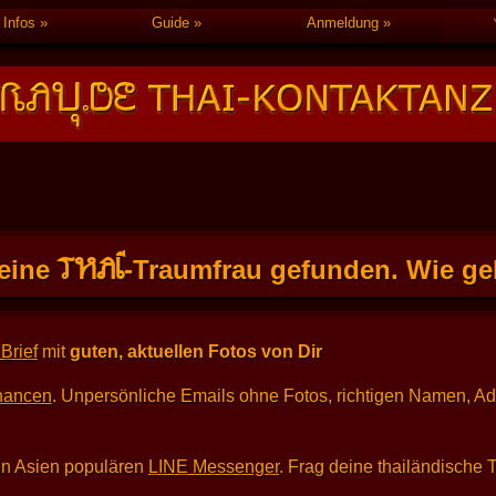
Infos
Guide
Anmeldung
THAI
eine
-Traumfrau gefunden. Wie geh
Brief
mit
guten, aktuellen Fotos von Dir
hancen
. Unpersönliche Emails ohne Fotos, richtigen Namen, A
in Asien populären
LINE Messenger
. Frag deine thailändische 