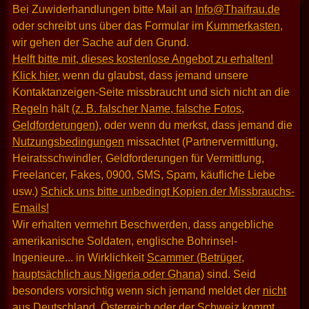
Bei Zuwiderhandlungen bitte Mail an
Info@Thaifrau.de
oder schreibt uns über das Formular im
Kummerkasten
,
wir gehen der Sache auf den Grund.
Helft bitte mit, dieses kostenlose Angebot zu erhalten!
Klick hier
, wenn du glaubst, dass jemand unsere
Kontaktanzeigen-Seite missbraucht und sich nicht an die
Regeln
hält
(z. B. falscher Name, falsche Fotos,
Geldforderungen)
, oder wenn du merkst, dass jemand die
Nutzungsbedingungen
missachtet (Partnervermittlung,
Heiratsschwindler, Geldforderungen für Vermittlung,
Freelancer, Fakes, 0900, SMS, Spam, käufliche Liebe
usw.)
Schick uns bitte unbedingt Kopien der Missbrauchs-
Emails!
Wir erhalten vermehrt Beschwerden, dass angebliche
amerikanische Soldaten, englische Bohrinsel-
Ingenieure... in Wirklichkeit
Scammer (Betrüger,
hauptsächlich aus Nigeria oder Ghana)
sind. Seid
besonders vorsichtig wenn sich jemand meldet der
nicht
aus Deutschland, Österreich oder der Schweiz kommt
.