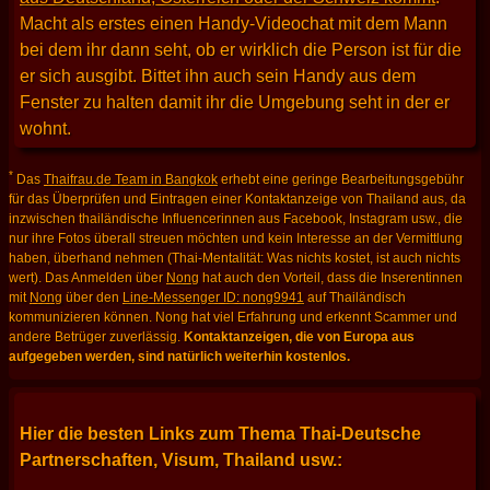
Macht als erstes einen Handy-Videochat mit dem Mann
bei dem ihr dann seht, ob er wirklich die Person ist für die
er sich ausgibt. Bittet ihn auch sein Handy aus dem
Fenster zu halten damit ihr die Umgebung seht in der er
wohnt.
*
Das
Thaifrau.de Team in Bangkok
erhebt eine geringe Bearbeitungsgebühr
für das Überprüfen und Eintragen einer Kontaktanzeige von Thailand aus, da
inzwischen thailändische Influencerinnen aus Facebook, Instagram usw., die
nur ihre Fotos überall streuen möchten und kein Interesse an der Vermittlung
haben, überhand nehmen (Thai-Mentalität: Was nichts kostet, ist auch nichts
wert). Das Anmelden über
Nong
hat auch den Vorteil, dass die Inserentinnen
mit
Nong
über den
Line-Messenger ID: nong9941
auf Thailändisch
kommunizieren können. Nong hat viel Erfahrung und erkennt Scammer und
andere Betrüger zuverlässig.
Kontaktanzeigen, die von Europa aus
aufgegeben werden, sind natürlich weiterhin kostenlos.
Hier die besten Links zum Thema Thai-Deutsche
Partnerschaften, Visum, Thailand usw.: