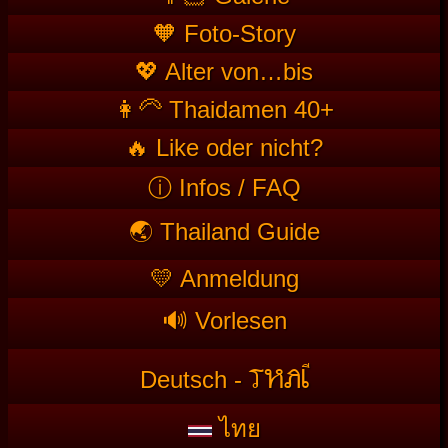
🧡 Foto-Story
💖 Alter von…bis
👩‍🦳 Thaidamen 40+
🔥 Like oder nicht?
ⓘ Infos / FAQ
🌏 Thailand Guide
💛 Anmeldung
🔊 Vorlesen
T
HAI
Deutsch -
ไทย