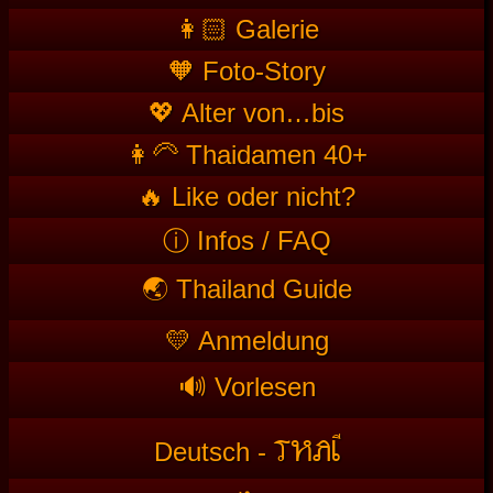
👩🏻 Galerie
🧡 Foto-Story
💖 Alter von…bis
👩‍🦳 Thaidamen 40+
🔥 Like oder nicht?
ⓘ Infos / FAQ
🌏 Thailand Guide
💛 Anmeldung
🔊 Vorlesen
T
HAI
Deutsch -