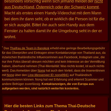
besonders vorsichtig wenn sich jemand meldet der
nicht
aus Deutschland, Österreich oder der Schweiz kommt
.
Macht als erstes einen Handy-Videochat mit dem Mann
bei dem ihr dann seht, ob er wirklich die Person ist für die
er sich ausgibt. Bittet ihn auch sein Handy aus dem
Fenster zu halten damit ihr die Umgebung seht in der er
wohnt.
*
Das
Thaifrau.de Team in Bangkok
erhebt eine geringe Bearbeitungsgebühr
für das Überprüfen und Eintragen einer Kontaktanzeige von Thailand aus, da
inzwischen thailändische Influencerinnen aus Facebook, Instagram usw., die
nur ihre Fotos überall streuen möchten und kein Interesse an der Vermittlung
haben, überhand nehmen (Thai-Mentalität: Was nichts kostet, ist auch nichts
wert). Das Anmelden über
Nong
hat auch den Vorteil, dass die Inserentinnen
mit
Nong
über den
Line-Messenger ID: nong9941
auf Thailändisch
kommunizieren können. Nong hat viel Erfahrung und erkennt Scammer und
andere Betrüger zuverlässig.
Kontaktanzeigen, die von Europa aus
aufgegeben werden, sind natürlich weiterhin kostenlos.
Hier die besten Links zum Thema Thai-Deutsche