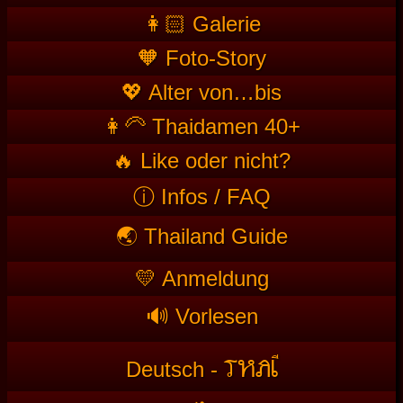
👩🏻 Galerie
🧡 Foto-Story
💖 Alter von…bis
👩‍🦳 Thaidamen 40+
🔥 Like oder nicht?
ⓘ Infos / FAQ
🌏 Thailand Guide
💛 Anmeldung
🔊 Vorlesen
T
HAI
Deutsch -