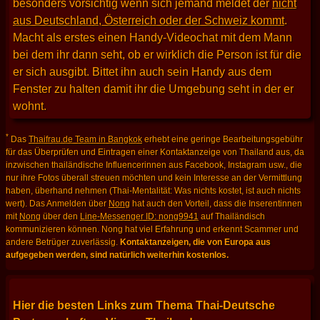
besonders vorsichtig wenn sich jemand meldet der
nicht
aus Deutschland, Österreich oder der Schweiz kommt
.
Macht als erstes einen Handy-Videochat mit dem Mann
bei dem ihr dann seht, ob er wirklich die Person ist für die
er sich ausgibt. Bittet ihn auch sein Handy aus dem
Fenster zu halten damit ihr die Umgebung seht in der er
wohnt.
*
Das
Thaifrau.de Team in Bangkok
erhebt eine geringe Bearbeitungsgebühr
für das Überprüfen und Eintragen einer Kontaktanzeige von Thailand aus, da
inzwischen thailändische Influencerinnen aus Facebook, Instagram usw., die
nur ihre Fotos überall streuen möchten und kein Interesse an der Vermittlung
haben, überhand nehmen (Thai-Mentalität: Was nichts kostet, ist auch nichts
wert). Das Anmelden über
Nong
hat auch den Vorteil, dass die Inserentinnen
mit
Nong
über den
Line-Messenger ID: nong9941
auf Thailändisch
kommunizieren können. Nong hat viel Erfahrung und erkennt Scammer und
andere Betrüger zuverlässig.
Kontaktanzeigen, die von Europa aus
aufgegeben werden, sind natürlich weiterhin kostenlos.
Hier die besten Links zum Thema Thai-Deutsche