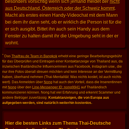
besonders vorsichtig wenn sich jemand meldet der
nicht
aus Deutschland, Österreich oder der Schweiz kommt
.
Macht als erstes einen Handy-Videochat mit dem Mann
bei dem ihr dann seht, ob er wirklich die Person ist für die
er sich ausgibt. Bittet ihn auch sein Handy aus dem
Fenster zu halten damit ihr die Umgebung seht in der er
wohnt.
*
Das
Thaifrau.de Team in Bangkok
erhebt eine geringe Bearbeitungsgebühr
für das Überprüfen und Eintragen einer Kontaktanzeige von Thailand aus, da
inzwischen thailändische Influencerinnen aus Facebook, Instagram usw., die
nur ihre Fotos überall streuen möchten und kein Interesse an der Vermittlung
haben, überhand nehmen (Thai-Mentalität: Was nichts kostet, ist auch nichts
wert). Das Anmelden über
Nong
hat auch den Vorteil, dass die Inserentinnen
mit
Nong
über den
Line-Messenger ID: nong9941
auf Thailändisch
kommunizieren können. Nong hat viel Erfahrung und erkennt Scammer und
andere Betrüger zuverlässig.
Kontaktanzeigen, die von Europa aus
aufgegeben werden, sind natürlich weiterhin kostenlos.
Hier die besten Links zum Thema Thai-Deutsche