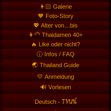
👩🏻 Galerie
🧡 Foto-Story
💖 Alter von…bis
👩‍🦳 Thaidamen 40+
🔥 Like oder nicht?
ⓘ Infos / FAQ
🌏 Thailand Guide
💛 Anmeldung
🔊 Vorlesen
T
HAI
Deutsch -