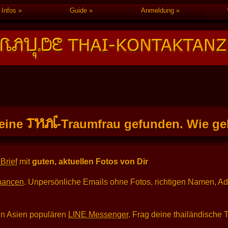
Infos
Guide
Anmeldung
THAI
eine
-Traumfrau gefunden. Wie geh
Brief
mit
guten, aktuellen Fotos von Dir
hancen
. Unpersönliche Emails ohne Fotos, richtigen Namen, A
in Asien populären
LINE Messenger
. Frag deine thailändische 