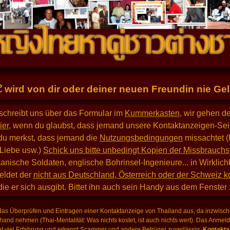
E
wird von dir oder deiner neuen Freundin nie Geld
schreibt uns über das Formular im
Kummerkasten
, wir gehen d
ier
, wenn du glaubst, dass jemand unsere Kontaktanzeigen-Seit
du merkst, dass jemand die
Nutzungsbedingungen
missachtet (
 Liebe usw.)
Schick uns bitte unbedingt Kopien der Missbrauchs
nische Soldaten, englische Bohrinsel-Ingenieure... in Wirklich
eldet der
nicht aus Deutschland, Österreich oder der Schweiz 
 die er sich ausgibt. Bittet ihn auch sein Handy aus dem Fenster
as Überprüfen und Eintragen einer Kontaktanzeige von Thailand aus, da inzwische
hand nehmen (Thai-Mentalität: Was nichts kostet, ist auch nichts wert). Das Anme
 viel Erfahrung und erkennt Scammer und andere Betrüger zuverlässig.
Kontaktan