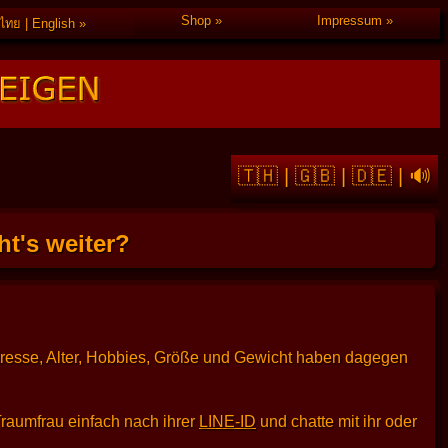
Shop
Impressum
ไทย | English
🇹🇭
|
🇬🇧
|
🇩🇪
|
🔊
t's weiter?
dresse, Alter, Hobbies, Größe und Gewicht haben dagegen
Traumfrau einfach nach ihrer
LINE-ID
und chatte mit ihr oder