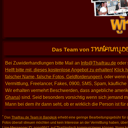
THAIFRAU.D
Das Team von
Bei Zuwiderhandlungen bitte Mail an
Info@Thaifrau.de
oder 
Helft bitte mit, dieses kostenlose Angebot zu erhalten!
Klick h
falscher Name, falsche Fotos, Geldforderungen)
, oder wenn 
Vermittlung, Freelancer, Fakes, 0900, SMS, Spam, käufliche
Wir erhalten vermehrt Beschwerden, dass angebliche amerika
Ghana)
sind. Seid besonders vorsichtig wenn sich jemand m
Mann bei dem ihr dann seht, ob er wirklich die Person ist für
*
Das
Thaifrau.de Team in Bangkok
erhebt eine geringe Bearbeitungsgebühr für d
Fotos überall streuen möchten und kein Interesse an der Vermittlung haben, über
Line-Messenger ID: nong9941
auf Thailändisch kommunizieren können. Nong hat