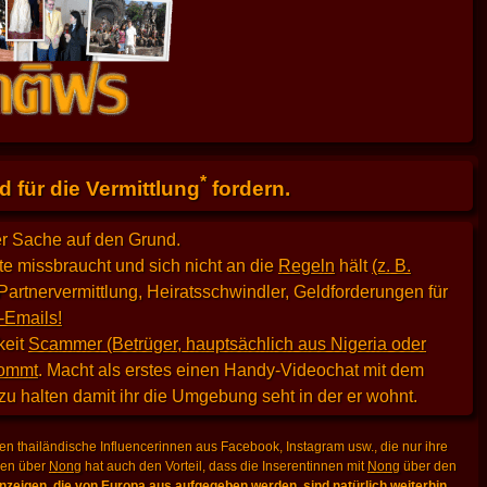
*
 für die Vermittlung
fordern.
er Sache auf den Grund.
e missbraucht und sich nicht an die
Regeln
hält
(z. B.
Partnervermittlung, Heiratsschwindler, Geldforderungen für
-Emails!
keit
Scammer (Betrüger, hauptsächlich aus Nigeria oder
kommt
. Macht als erstes einen Handy-Videochat mit dem
 zu halten damit ihr die Umgebung seht in der er wohnt.
n thailändische Influencerinnen aus Facebook, Instagram usw., die nur ihre
lden über
Nong
hat auch den Vorteil, dass die Inserentinnen mit
Nong
über den
zeigen, die von Europa aus aufgegeben werden, sind natürlich weiterhin