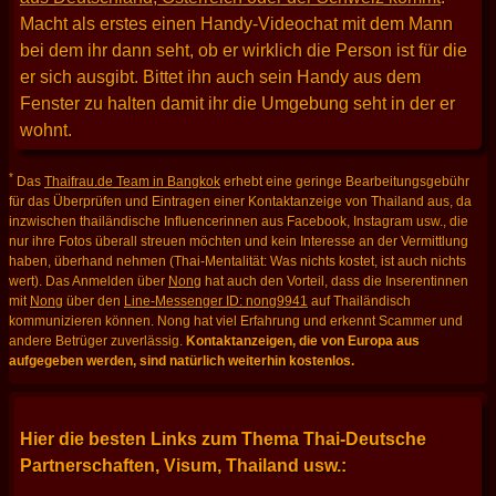
Macht als erstes einen Handy-Videochat mit dem Mann
bei dem ihr dann seht, ob er wirklich die Person ist für die
er sich ausgibt. Bittet ihn auch sein Handy aus dem
Fenster zu halten damit ihr die Umgebung seht in der er
wohnt.
*
Das
Thaifrau.de Team in Bangkok
erhebt eine geringe Bearbeitungsgebühr
für das Überprüfen und Eintragen einer Kontaktanzeige von Thailand aus, da
inzwischen thailändische Influencerinnen aus Facebook, Instagram usw., die
nur ihre Fotos überall streuen möchten und kein Interesse an der Vermittlung
haben, überhand nehmen (Thai-Mentalität: Was nichts kostet, ist auch nichts
wert). Das Anmelden über
Nong
hat auch den Vorteil, dass die Inserentinnen
mit
Nong
über den
Line-Messenger ID: nong9941
auf Thailändisch
kommunizieren können. Nong hat viel Erfahrung und erkennt Scammer und
andere Betrüger zuverlässig.
Kontaktanzeigen, die von Europa aus
aufgegeben werden, sind natürlich weiterhin kostenlos.
Hier die besten Links zum Thema Thai-Deutsche
Partnerschaften, Visum, Thailand usw.: