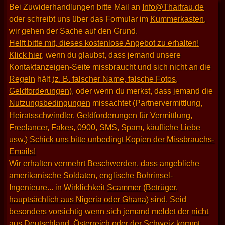
Bei Zuwiderhandlungen bitte Mail an
Info@Thaifrau.de
oder schreibt uns über das Formular im
Kummerkasten
,
wir gehen der Sache auf den Grund.
Helft bitte mit, dieses kostenlose Angebot zu erhalten!
Klick hier
, wenn du glaubst, dass jemand unsere
Kontaktanzeigen-Seite missbraucht und sich nicht an die
Regeln
hält
(z. B. falscher Name, falsche Fotos,
Geldforderungen)
, oder wenn du merkst, dass jemand die
Nutzungsbedingungen
missachtet (Partnervermittlung,
Heiratsschwindler, Geldforderungen für Vermittlung,
Freelancer, Fakes, 0900, SMS, Spam, käufliche Liebe
usw.)
Schick uns bitte unbedingt Kopien der Missbrauchs-
Emails!
Wir erhalten vermehrt Beschwerden, dass angebliche
amerikanische Soldaten, englische Bohrinsel-
Ingenieure... in Wirklichkeit
Scammer (Betrüger,
hauptsächlich aus Nigeria oder Ghana)
sind. Seid
besonders vorsichtig wenn sich jemand meldet der
nicht
aus Deutschland, Österreich oder der Schweiz kommt
.