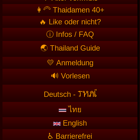
👩‍🦳 Thaidamen 40+
🔥 Like oder nicht?
ⓘ Infos / FAQ
🌏 Thailand Guide
💛 Anmeldung
🔊 Vorlesen
T
HAI
Deutsch -
ไทย
English
♿ Barrierefrei