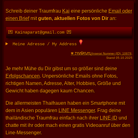
Schreib deiner Traumfrau
Kai
eine persönliche
Email oder
einen Brief
mit
guten, aktuellen Fotos von Dir
an:
💌 Kainaparat@gmail.com 💌
Meine Adresse / My Address
THAIFRAU
🧡
-Inserat Nummer (ID): 10678
,
Stand 05.10.2025
Je mehr Mühe du Dir gibst um so größer sind deine
Erfolgschancen
. Unpersönliche Emails ohne Fotos,
richtigen Namen, Adresse, Alter, Hobbies, Größe und
Gewicht haben dagegen kaum Chancen.
Die allermeisten Thaifrauen haben ein Smartphone mit
dem in Asien populären
LINE Messenger
. Frag deine
thailändische Traumfrau einfach nach ihrer
LINE-ID
und
chatte mit ihr oder mach einen gratis Videoanruf über den
Line-Messenger.