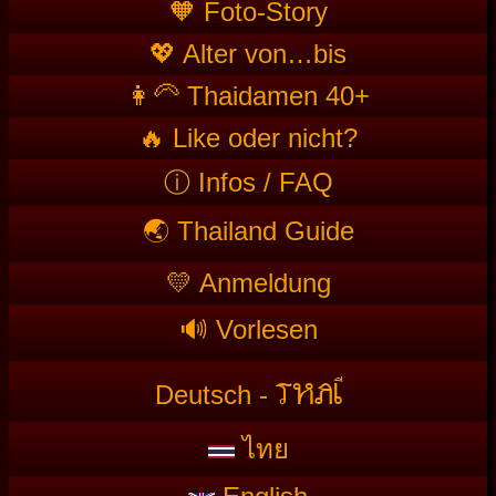
🧡 Foto-Story
💖 Alter von…bis
👩‍🦳 Thaidamen 40+
🔥 Like oder nicht?
ⓘ Infos / FAQ
🌏 Thailand Guide
💛 Anmeldung
🔊 Vorlesen
T
HAI
Deutsch -
ไทย