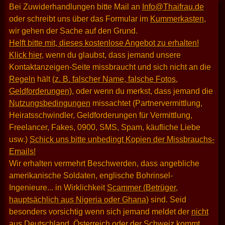
Bei Zuwiderhandlungen bitte Mail an
Info@Thaifrau.de
oder schreibt uns über das Formular im
Kummerkasten
,
wir gehen der Sache auf den Grund.
Helft bitte mit, dieses kostenlose Angebot zu erhalten!
Klick hier
, wenn du glaubst, dass jemand unsere
Kontaktanzeigen-Seite missbraucht und sich nicht an die
Regeln
hält
(z. B. falscher Name, falsche Fotos,
Geldforderungen)
, oder wenn du merkst, dass jemand die
Nutzungsbedingungen
missachtet (Partnervermittlung,
Heiratsschwindler, Geldforderungen für Vermittlung,
Freelancer, Fakes, 0900, SMS, Spam, käufliche Liebe
usw.)
Schick uns bitte unbedingt Kopien der Missbrauchs-
Emails!
Wir erhalten vermehrt Beschwerden, dass angebliche
amerikanische Soldaten, englische Bohrinsel-
Ingenieure... in Wirklichkeit
Scammer (Betrüger,
hauptsächlich aus Nigeria oder Ghana)
sind. Seid
besonders vorsichtig wenn sich jemand meldet der
nicht
aus Deutschland, Österreich oder der Schweiz kommt
.