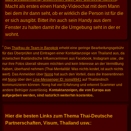
Macht als erstes einen Handy-Videochat mit dem Mann
bei dem ihr dann seht, ob er wirklich die Person ist für die
er sich ausgibt. Bittet ihn auch sein Handy aus dem
Fenster zu halten damit ihr die Umgebung seht in der er
wohnt.
*
Das
Thaifrau.de Team in Bangkok
erhebt eine geringe Bearbeitungsgebühr
für das Überprüfen und Eintragen einer Kontaktanzeige von Thailand aus, da
inzwischen thailändische Influencerinnen aus Facebook, Instagram usw., die
nur ihre Fotos überall streuen möchten und kein Interesse an der Vermittlung
haben, überhand nehmen (Thai-Mentalität: Was nichts kostet, ist auch nichts
wert). Das Anmelden über
Nong
hat auch den Vorteil, dass die Inserentinnen
mit
Nong
über den
Line-Messenger ID: nong9941
auf Thailändisch
kommunizieren können. Nong hat viel Erfahrung und erkennt Scammer und
andere Betrüger zuverlässig.
Kontaktanzeigen, die von Europa aus
aufgegeben werden, sind natürlich weiterhin kostenlos.
Hier die besten Links zum Thema Thai-Deutsche
Partnerschaften, Visum, Thailand usw.: