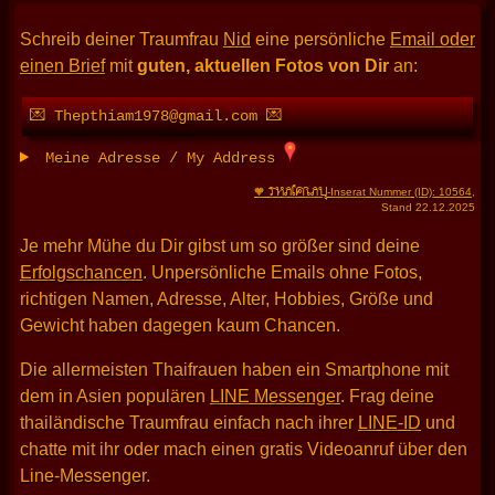
Schreib deiner Traumfrau
Nid
eine persönliche
Email oder
einen Brief
mit
guten, aktuellen Fotos von Dir
an:
💌 Thepthiam1978@gmail.com 💌
Meine Adresse / My Address
THAIFRAU
🧡
-Inserat Nummer (ID): 10564
,
Stand 22.12.2025
Je mehr Mühe du Dir gibst um so größer sind deine
Erfolgschancen
. Unpersönliche Emails ohne Fotos,
richtigen Namen, Adresse, Alter, Hobbies, Größe und
Gewicht haben dagegen kaum Chancen.
Die allermeisten Thaifrauen haben ein Smartphone mit
dem in Asien populären
LINE Messenger
. Frag deine
thailändische Traumfrau einfach nach ihrer
LINE-ID
und
chatte mit ihr oder mach einen gratis Videoanruf über den
Line-Messenger.