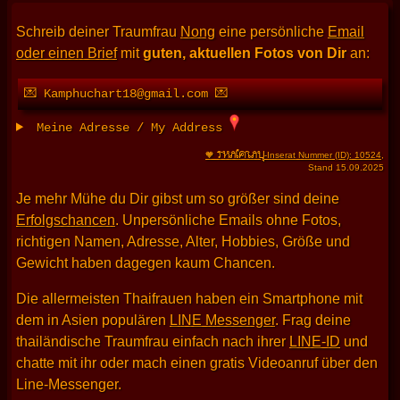
Schreib deiner Traumfrau
Nong
eine persönliche
Email
oder einen Brief
mit
guten, aktuellen Fotos von Dir
an:
💌 Kamphuchart18@gmail.com 💌
Meine Adresse / My Address
THAIFRAU
🧡
-Inserat Nummer (ID): 10524
,
Stand 15.09.2025
Je mehr Mühe du Dir gibst um so größer sind deine
Erfolgschancen
. Unpersönliche Emails ohne Fotos,
richtigen Namen, Adresse, Alter, Hobbies, Größe und
Gewicht haben dagegen kaum Chancen.
Die allermeisten Thaifrauen haben ein Smartphone mit
dem in Asien populären
LINE Messenger
. Frag deine
thailändische Traumfrau einfach nach ihrer
LINE-ID
und
chatte mit ihr oder mach einen gratis Videoanruf über den
Line-Messenger.