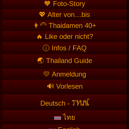
🧡 Foto-Story
💖 Alter von…bis
👩‍🦳 Thaidamen 40+
🔥 Like oder nicht?
ⓘ Infos / FAQ
🌏 Thailand Guide
💛 Anmeldung
🔊 Vorlesen
T
HAI
Deutsch -
ไทย