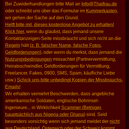
Bei Zuwiderhandlungen bitte Mail an
Info@Thaifrau.de
oder schreibt uns über das Formular im
Kummerkasten
,
wir gehen der Sache auf den Grund.
Helft bitte mit, dieses kostenlose Angebot zu erhalten!
Klick hier
, wenn du glaubst, dass jemand unsere
Kontaktanzeigen-Seite missbraucht und sich nicht an die
Regeln
hält
(z. B. falscher Name, falsche Fotos,
Geldforderungen)
, oder wenn du merkst, dass jemand die
Nutzungsbedingungen
missachtet (Partnervermittlung,
Heiratsschwindler, Geldforderungen für Vermittlung,
Freelancer, Fakes, 0900, SMS, Spam, käufliche Liebe
usw.)
Schick uns bitte unbedingt Kopien der Missbrauchs-
Emails!
Wir erhalten vermehrt Beschwerden, dass angebliche
amerikanische Soldaten, englische Bohrinsel-
Ingenieure... in Wirklichkeit
Scammer (Betrüger,
hauptsächlich aus Nigeria oder Ghana)
sind. Seid
besonders vorsichtig wenn sich jemand meldet der
nicht
aus Deutschland, Österreich oder der Schweiz kommt
.