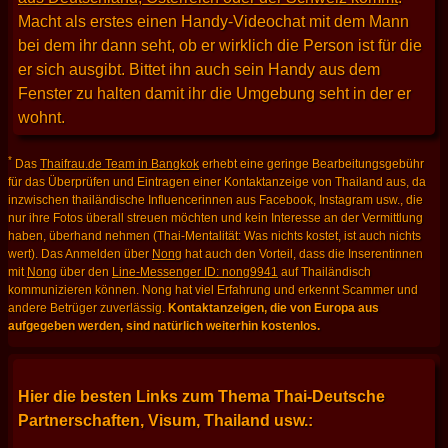
Macht als erstes einen Handy-Videochat mit dem Mann
bei dem ihr dann seht, ob er wirklich die Person ist für die
er sich ausgibt. Bittet ihn auch sein Handy aus dem
Fenster zu halten damit ihr die Umgebung seht in der er
wohnt.
*
Das
Thaifrau.de Team in Bangkok
erhebt eine geringe Bearbeitungsgebühr
für das Überprüfen und Eintragen einer Kontaktanzeige von Thailand aus, da
inzwischen thailändische Influencerinnen aus Facebook, Instagram usw., die
nur ihre Fotos überall streuen möchten und kein Interesse an der Vermittlung
haben, überhand nehmen (Thai-Mentalität: Was nichts kostet, ist auch nichts
wert). Das Anmelden über
Nong
hat auch den Vorteil, dass die Inserentinnen
mit
Nong
über den
Line-Messenger ID: nong9941
auf Thailändisch
kommunizieren können. Nong hat viel Erfahrung und erkennt Scammer und
andere Betrüger zuverlässig.
Kontaktanzeigen, die von Europa aus
aufgegeben werden, sind natürlich weiterhin kostenlos.
Hier die besten Links zum Thema Thai-Deutsche
Partnerschaften, Visum, Thailand usw.: