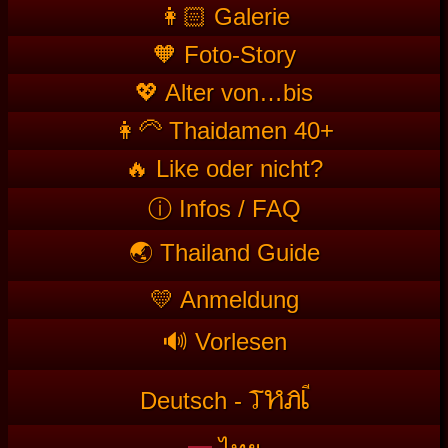
👩🏻 Galerie
🧡 Foto-Story
💖 Alter von…bis
👩‍🦳 Thaidamen 40+
🔥 Like oder nicht?
ⓘ Infos / FAQ
🌏 Thailand Guide
💛 Anmeldung
🔊 Vorlesen
T
HAI
Deutsch -