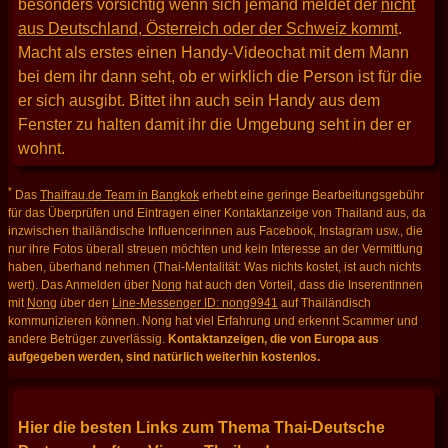
besonders vorsichtig wenn sich jemand meldet der
nicht
aus Deutschland, Österreich oder der Schweiz kommt
.
Macht als erstes einen Handy-Videochat mit dem Mann
bei dem ihr dann seht, ob er wirklich die Person ist für die
er sich ausgibt. Bittet ihn auch sein Handy aus dem
Fenster zu halten damit ihr die Umgebung seht in der er
wohnt.
*
Das
Thaifrau.de Team in Bangkok
erhebt eine geringe Bearbeitungsgebühr
für das Überprüfen und Eintragen einer Kontaktanzeige von Thailand aus, da
inzwischen thailändische Influencerinnen aus Facebook, Instagram usw., die
nur ihre Fotos überall streuen möchten und kein Interesse an der Vermittlung
haben, überhand nehmen (Thai-Mentalität: Was nichts kostet, ist auch nichts
wert). Das Anmelden über
Nong
hat auch den Vorteil, dass die Inserentinnen
mit
Nong
über den
Line-Messenger ID: nong9941
auf Thailändisch
kommunizieren können. Nong hat viel Erfahrung und erkennt Scammer und
andere Betrüger zuverlässig.
Kontaktanzeigen, die von Europa aus
aufgegeben werden, sind natürlich weiterhin kostenlos.
Hier die besten Links zum Thema Thai-Deutsche