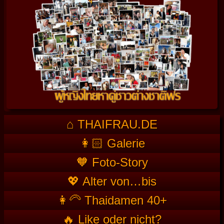
⌂ THAIFRAU.DE
👩🏻 Galerie
🧡 Foto-Story
💖 Alter von…bis
👩‍🦳 Thaidamen 40+
🔥 Like oder nicht?