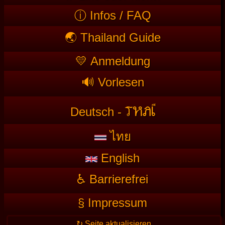
ⓘ Infos / FAQ
🌏 Thailand Guide
💛 Anmeldung
🔊 Vorlesen
T
HAI
Deutsch -
ไทย
English
♿ Barrierefrei
§ Impressum