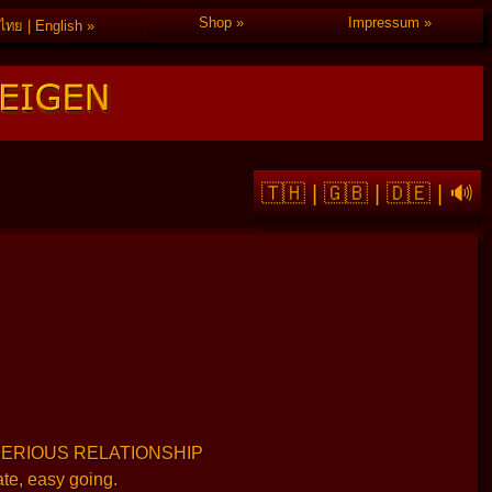
Shop
Impressum
ไทย | English
🇹🇭
|
🇬🇧
|
🇩🇪
|
🔊
 SERIOUS RELATIONSHIP
ate, easy going.