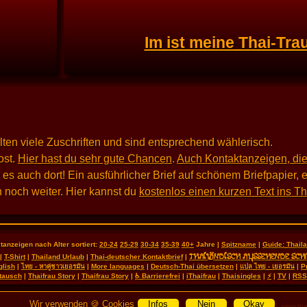
Im ist meine Thai-Tra
alten viele Zuschriften und sind entsprechend wählerisch.
st.
Hier hast du sehr gute Chancen
.
Auch Kontaktanzeigen, die
 auch dort! Ein ausführlicher Brief auf schönem Briefpapier, e
 noch weiter. Hier kannst du
kostenlos einen kurzen Text ins T
tanzeigen nach Alter sortiert:
20-24
25-29
30-34
35-39
40+
Jahre |
Spitzname
|
Guide: Thai
THAILÄNDISCH AUSSEHENDE SCH
|
T-Shirt
|
Thailand Urlaub
|
Thai-deutscher Kontaktbrief
|
glish
|
ไทย - หาคู่ชาวเยอรมัน
|
More languages
|
Deutsch-Thai übersetzen
|
แปล ไทย - เยอรมัน
|
P
tausch
|
Thaifrau Story
|
Thaifrau Story
|
♿ Barrierefrei
|
iThaifrau
|
Thaisingles
|
⚡
|
TV
|
RSS
Wir verwenden 🍪 Cookies
Infos
Nein
Okay
© 2000 - 2026
www.tha