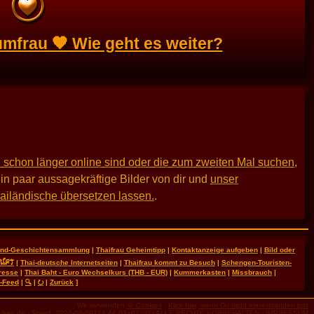
umfrau 🧡 Wie geht es weiter?
 schon länger online sind oder die zum zweiten Mal suchen
,
in paar aussagekräftige Bilder von dir und
unser
hailändische übersetzen lassen.
.
land-Geschichtensammlung
|
Thaifrau Geheimtipp
|
Kontaktanzeige aufgeben
|
Bild oder
RIFT
|
Thai-deutsche Internetseiten
|
Thaifrau kommt zu Besuch
|
Schengen-Touristen-
resse
|
Thai Baht - Euro Wechselkurs (THB - EUR)
|
Kummerkasten
|
Missbrauch
|
-Feed
|
🔍
|
⭮
|
Zurück
]
Wir verwenden
🍪 Cookies
-
Klick hier, wenn Du nicht einverstanden bist
ifrau.de
· Stand: 2026-08-09T14:44:03+02:00 ·
ALLE RECHTE VORBEHALTEN
·
IMPRESSUM