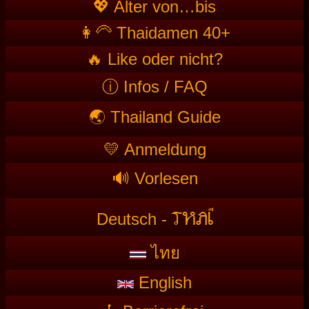
💖 Alter von…bis
👩‍🦳 Thaidamen 40+
🔥 Like oder nicht?
ⓘ Infos / FAQ
🌏 Thailand Guide
💛 Anmeldung
🔊 Vorlesen
T
HAI
Deutsch -
ไทย
English