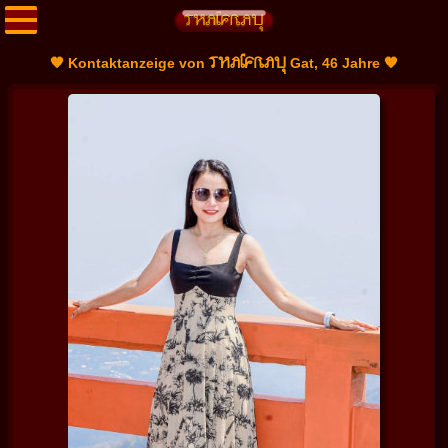
THAIFRAU
🧡 Kontaktanzeige von
Gat, 46 Jahre 🧡