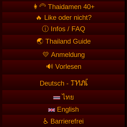
👩‍🦳 Thaidamen 40+
🔥 Like oder nicht?
ⓘ Infos / FAQ
🌏 Thailand Guide
💛 Anmeldung
🔊 Vorlesen
T
HAI
Deutsch -
ไทย
English
♿ Barrierefrei