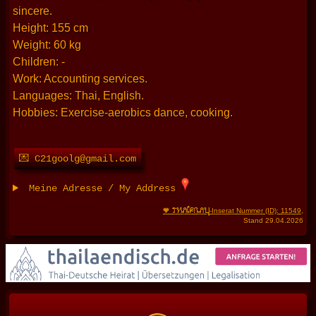
sincere.
Height: 155 cm
Weight: 60 kg
Children: -
Work: Accounting services.
Languages: Thai, English.
Hobbies: Exercise-aerobics dance, cooking.
💌 C21goolg@gmail.com
Meine Adresse / My Address
THAIFRAU
🧡
-Inserat Nummer (ID): 11549
,
Stand 29.04.2026