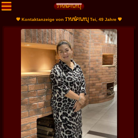
THAIFRAU
🧡 Kontaktanzeige von
Tei, 49 Jahre 🧡