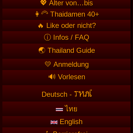
💖 Alter von…bis
👩‍🦳 Thaidamen 40+
🔥 Like oder nicht?
ⓘ Infos / FAQ
🌏 Thailand Guide
💛 Anmeldung
🔊 Vorlesen
T
HAI
Deutsch -
ไทย
English