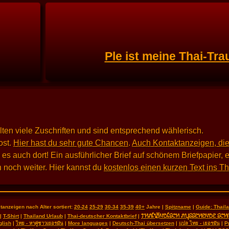
Ple ist meine Thai-Tra
alten viele Zuschriften und sind entsprechend wählerisch.
st.
Hier hast du sehr gute Chancen
.
Auch Kontaktanzeigen, die
 auch dort! Ein ausführlicher Brief auf schönem Briefpapier, e
 noch weiter. Hier kannst du
kostenlos einen kurzen Text ins T
tanzeigen nach Alter sortiert:
20-24
25-29
30-34
35-39
40+
Jahre |
Spitzname
|
Guide: Thai
THAILÄNDISCH AUSSEHENDE SCH
|
T-Shirt
|
Thailand Urlaub
|
Thai-deutscher Kontaktbrief
|
glish
|
ไทย - หาคู่ชาวเยอรมัน
|
More languages
|
Deutsch-Thai übersetzen
|
แปล ไทย - เยอรมัน
|
P