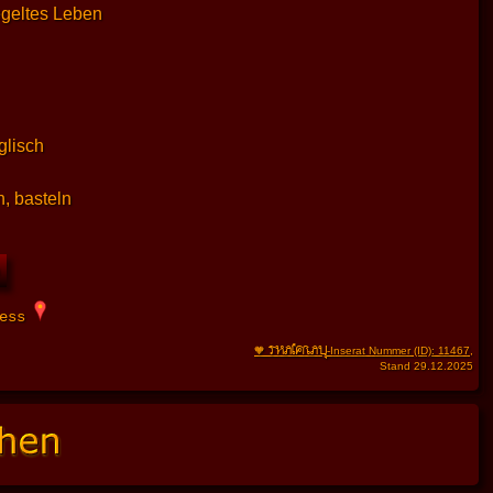
egeltes Leben
glisch
, basteln
ress
THAIFRAU
🧡
-Inserat Nummer (ID): 11467
,
Stand 29.12.2025