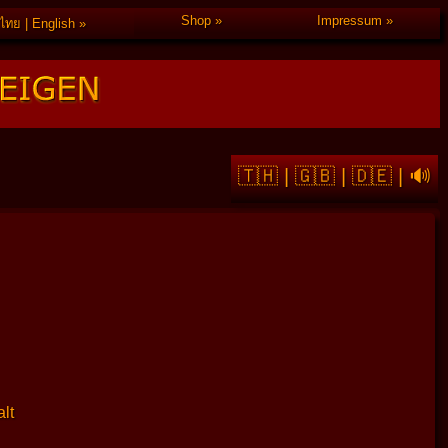
Shop
Impressum
ไทย | English
🇹🇭
|
🇬🇧
|
🇩🇪
|
🔊
lt