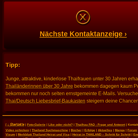
Nächste Kontaktanzeige ›
Tipp:
Junge, attraktive, kinderlose Thaifrauen unter 30 Jahren erh
Thailänderinnen über 30 Jahre
bekommen dagegen kaum Po
bekommen nur noch selten ernstgemeinte E-Mails. Versuche es
Thai/Deutsch Liebesbrief-Baukasten
steigern deine Chancen
⌂ Startseite
[
|
Foto-Galerie
|
Like oder nicht?
|
Thaifrau FAQ - Frage und Antwort
| Kontak
Video schicken
|
Thailand Suchmaschine
|
Bücher
|
Erfolge
|
Aktuelles
|
Manga
|
Forum
Visum
|
Merkblatt Thailand Heirat und Visa
|
Heirat in THAILAND – Schritt für Schritt
|
En