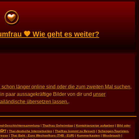
umfrau 🧡 Wie geht es weiter?
 schon länger online sind oder die zum zweiten Mal suchen
,
in paar aussagekräftige Bilder von dir und
unser
hailändische übersetzen lassen.
.
land-Geschichtensammlung
|
Thaifrau Geheimtipp
|
Kontaktanzeige aufgeben
|
Bild oder
RIFT
|
Thai-deutsche Internetseiten
|
Thaifrau kommt zu Besuch
|
Schengen-Touristen-
resse
|
Thai Baht - Euro Wechselkurs (THB - EUR)
|
Kummerkasten
|
Missbrauch
|