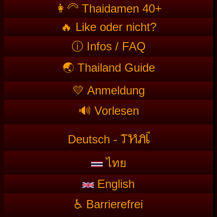
👩‍🦳 Thaidamen 40+
🔥 Like oder nicht?
ⓘ Infos / FAQ
🌏 Thailand Guide
💛 Anmeldung
🔊 Vorlesen
T
HAI
Deutsch -
ไทย
English
♿ Barrierefrei