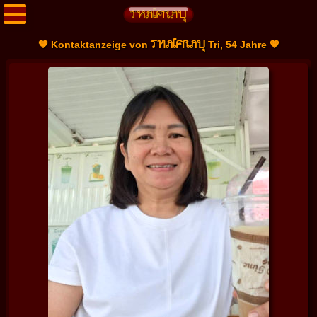
THAIFRAU
🧡 Kontaktanzeige von
Tri, 54 Jahre 🧡