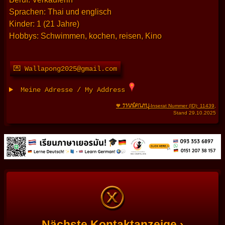
Sprachen: Thai und englisch
Kinder: 1 (21 Jahre)
Hobbys: Schwimmen, kochen, reisen, Kino
💌 Wallapong2025@gmail.com
Meine Adresse / My Address
THAIFRAU
🧡
-Inserat Nummer (ID): 11439
,
Stand 29.10.2025
Nächste Kontaktanzeige ›