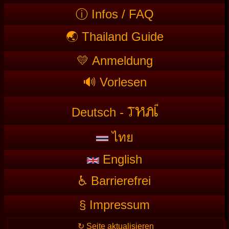
ⓘ Infos / FAQ
🌏 Thailand Guide
💛 Anmeldung
🔊 Vorlesen
T
HAI
Deutsch -
ไทย
English
♿ Barrierefrei
§ Impressum