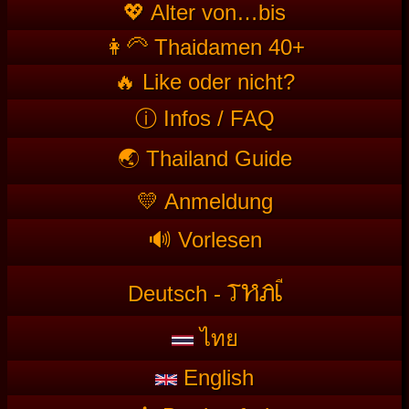
💖 Alter von…bis
👩‍🦳 Thaidamen 40+
🔥 Like oder nicht?
ⓘ Infos / FAQ
🌏 Thailand Guide
💛 Anmeldung
🔊 Vorlesen
T
HAI
Deutsch -
ไทย
English