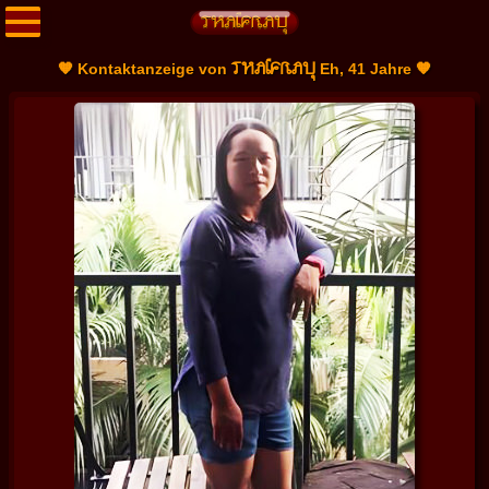
THAIFRAU
🧡 Kontaktanzeige von
Eh, 41 Jahre 🧡