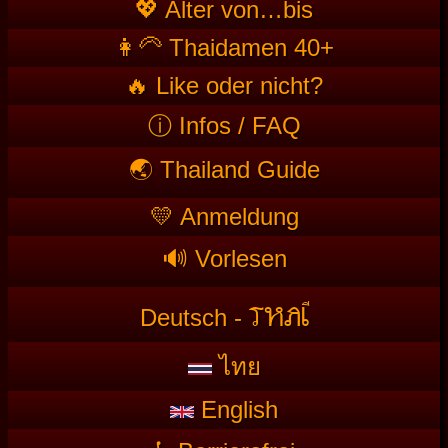
💖 Alter von…bis
👩‍🦳 Thaidamen 40+
🔥 Like oder nicht?
ⓘ Infos / FAQ
🌏 Thailand Guide
💛 Anmeldung
🔊 Vorlesen
T
HAI
Deutsch -
ไทย
English