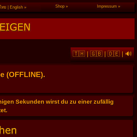
Shop
Impressum
ไทย | English
🇹🇭
|
🇬🇧
|
🇩🇪
|
🔊
he (OFFLINE).
gen Sekunden wirst du zu einer zufällig
et.